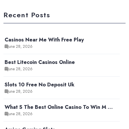
Recent Posts
Casinos Near Me With Free Play
June 28, 2026
Best Litecoin Casinos Online
June 28, 2026
Slots 10 Free No Deposit Uk
June 28, 2026
What S The Best Online Casino To Win M …
June 28, 2026