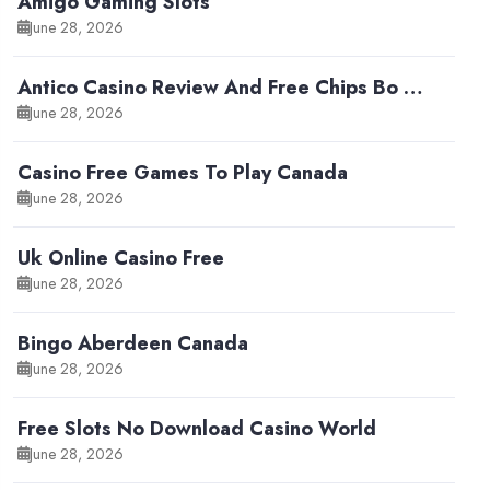
Amigo Gaming Slots
June 28, 2026
Antico Casino Review And Free Chips Bo …
June 28, 2026
Casino Free Games To Play Canada
June 28, 2026
Uk Online Casino Free
June 28, 2026
Bingo Aberdeen Canada
June 28, 2026
Free Slots No Download Casino World
June 28, 2026