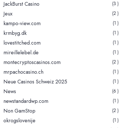
JackBurst Casino
(3 )
Jeux
(2 )
kampo-view.com
(1 )
krmbyg.dk
(1 )
lovestitched.com
(1 )
mireillelebel.de
(1 )
montecryptoscasinos.com
(2 )
mrpachocasino.ch
(1 )
Neue Casinos Schweiz 2025
(1 )
News
(6 )
newstandardwp.com
(1 )
Non GamStop
(2 )
okrogslovenije
(1 )