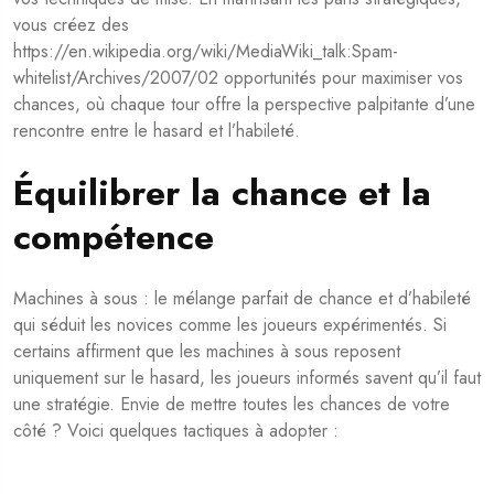
vous créez des
https://en.wikipedia.org/wiki/MediaWiki_talk:Spam-
whitelist/Archives/2007/02
opportunités pour maximiser vos
chances, où chaque tour offre la perspective palpitante d’une
rencontre entre le hasard et l’habileté.
Équilibrer la chance et la
compétence
Machines à sous : le mélange parfait de chance et d’habileté
qui séduit les novices comme les joueurs expérimentés. Si
certains affirment que les machines à sous reposent
uniquement sur le hasard, les joueurs informés savent qu’il faut
une stratégie. Envie de mettre toutes les chances de votre
côté ? Voici quelques tactiques à adopter :