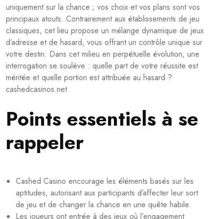
uniquement sur la chance ; vos choix et vos plans sont vos
principaux atouts. Contrairement aux établissements de jeu
classiques, cet lieu propose un mélange dynamique de jeux
d’adresse et de hasard, vous offrant un contrôle unique sur
votre destin. Dans cet milieu en perpétuelle évolution, une
interrogation se soulève : quelle part de votre réussite est
méritée et quelle portion est attribuée au hasard ?
cashedcasinos.net
Points essentiels à se
rappeler
Cashed Casino encourage les éléments basés sur les
aptitudes, autorisant aux participants d’affecter leur sort
de jeu et de changer la chance en une quête habile.
Les joueurs ont entrée à des jeux où l’engagement