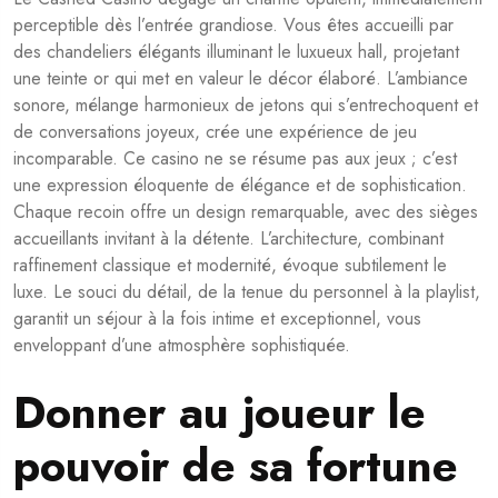
perceptible dès l’entrée grandiose. Vous êtes accueilli par
des chandeliers élégants illuminant le luxueux hall, projetant
une teinte or qui met en valeur le décor élaboré. L’ambiance
sonore, mélange harmonieux de jetons qui s’entrechoquent et
de conversations joyeux, crée une expérience de jeu
incomparable. Ce casino ne se résume pas aux jeux ; c’est
une expression éloquente de élégance et de sophistication.
Chaque recoin offre un design remarquable, avec des sièges
accueillants invitant à la détente. L’architecture, combinant
raffinement classique et modernité, évoque subtilement le
luxe. Le souci du détail, de la tenue du personnel à la playlist,
garantit un séjour à la fois intime et exceptionnel, vous
enveloppant d’une atmosphère sophistiquée.
Donner au joueur le
pouvoir de sa fortune