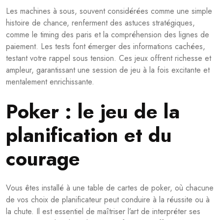
Les machines à sous, souvent considérées comme une simple
histoire de chance, renferment des astuces stratégiques,
comme le timing des paris et la compréhension des lignes de
paiement. Les tests font émerger des informations cachées,
testant votre rappel sous tension. Ces jeux offrent richesse et
ampleur, garantissant une session de jeu à la fois excitante et
mentalement enrichissante.
Poker : le jeu de la
planification et du
courage
Vous êtes installé à une table de cartes de poker, où chacune
de vos choix de planificateur peut conduire à la réussite ou à
la chute. Il est essentiel de maîtriser l’art de interpréter ses