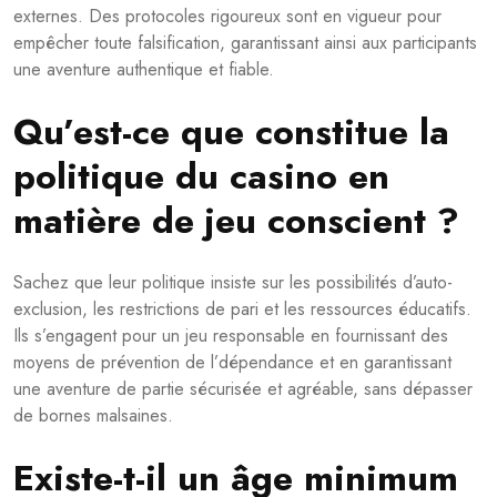
externes. Des protocoles rigoureux sont en vigueur pour
empêcher toute falsification, garantissant ainsi aux participants
une aventure authentique et fiable.
Qu’est-ce que constitue la
politique du casino en
matière de jeu conscient ?
Sachez que leur politique insiste sur les possibilités d’auto-
exclusion, les restrictions de pari et les ressources éducatifs.
Ils s’engagent pour un jeu responsable en fournissant des
moyens de prévention de l’dépendance et en garantissant
une aventure de partie sécurisée et agréable, sans dépasser
de bornes malsaines.
Existe-t-il un âge minimum