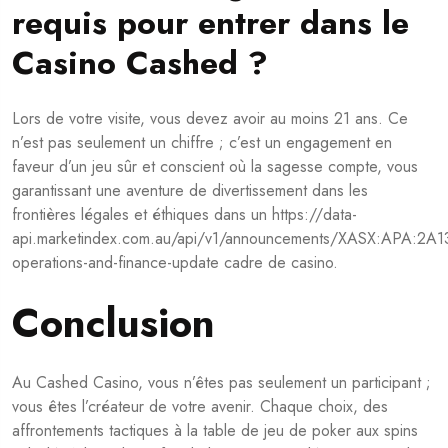
requis pour entrer dans le
Casino Cashed ?
Lors de votre visite, vous devez avoir au moins 21 ans. Ce
n’est pas seulement un chiffre ; c’est un engagement en
faveur d’un jeu sûr et conscient où la sagesse compte, vous
garantissant une aventure de divertissement dans les
frontières légales et éthiques dans un
https://data-
api.marketindex.com.au/api/v1/announcements/XASX:APA:2A13
operations-and-finance-update
cadre de casino.
Conclusion
Au Cashed Casino, vous n’êtes pas seulement un participant ;
vous êtes l’créateur de votre avenir. Chaque choix, des
affrontements tactiques à la table de jeu de poker aux spins