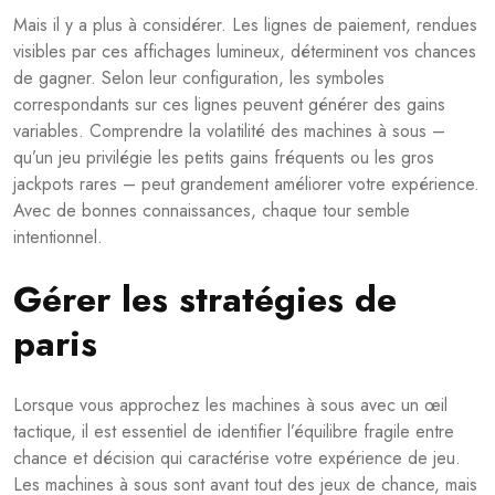
Mais il y a plus à considérer. Les lignes de paiement, rendues
visibles par ces affichages lumineux, déterminent vos chances
de gagner. Selon leur configuration, les symboles
correspondants sur ces lignes peuvent générer des gains
variables. Comprendre la volatilité des machines à sous –
qu’un jeu privilégie les petits gains fréquents ou les gros
jackpots rares – peut grandement améliorer votre expérience.
Avec de bonnes connaissances, chaque tour semble
intentionnel.
Gérer les stratégies de
paris
Lorsque vous approchez les machines à sous avec un œil
tactique, il est essentiel de identifier l’équilibre fragile entre
chance et décision qui caractérise votre expérience de jeu.
Les machines à sous sont avant tout des jeux de chance, mais