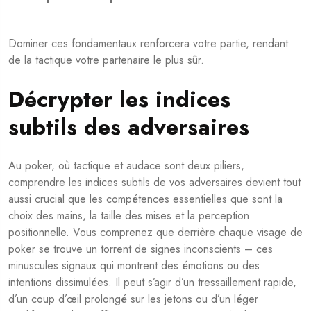
Dominer ces fondamentaux renforcera votre partie, rendant
de la tactique votre partenaire le plus sûr.
Décrypter les indices
subtils des adversaires
Au poker, où tactique et audace sont deux piliers,
comprendre les indices subtils de vos adversaires devient tout
aussi crucial que les compétences essentielles que sont la
choix des mains, la taille des mises et la perception
positionnelle. Vous comprenez que derrière chaque visage de
poker se trouve un torrent de signes inconscients – ces
minuscules signaux qui montrent des émotions ou des
intentions dissimulées. Il peut s’agir d’un tressaillement rapide,
d’un coup d’œil prolongé sur les jetons ou d’un léger