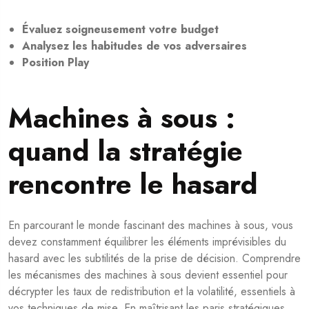
Évaluez soigneusement votre budget
Analysez les habitudes de vos adversaires
Position Play
Machines à sous :
quand la stratégie
rencontre le hasard
En parcourant le monde fascinant des machines à sous, vous
devez constamment équilibrer les éléments imprévisibles du
hasard avec les subtilités de la prise de décision. Comprendre
les mécanismes des machines à sous devient essentiel pour
décrypter les taux de redistribution et la volatilité, essentiels à
vos techniques de mise. En maîtrisant les paris stratégiques,