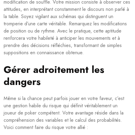
modification de souffle. Votre mission consiste à observer ces
attitudes, en interprétant constamment le discours non parlé à
la table. Soyez vigilant aux schémas qui distinguent un
tromperie d’une carte véritable. Remarquez les modifications
de position ou de rythme. Avec le pratique, cette aptitude
renforcera votre habileté à anticiper les mouvements et à
prendre des décisions réfléchies, transformant de simples
suppositions en connaissance obtenue.
Gérer adroitement les
dangers
Même si la chance peut parfois jouer en votre faveur, c’est
une gestion habile du risque qui définit véritablement un
joueur de poker compétent. Votre avantage réside dans la
compréhension des variables et le calcul des probabilités.
Voici comment faire du risque votre allié :