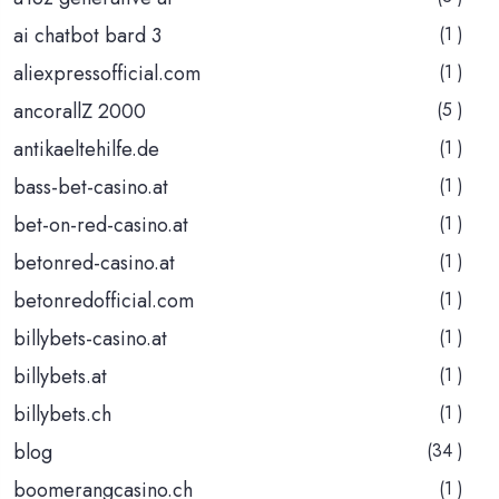
ai chatbot bard 3
(1 )
aliexpressofficial.com
(1 )
ancorallZ 2000
(5 )
antikaeltehilfe.de
(1 )
bass-bet-casino.at
(1 )
bet-on-red-casino.at
(1 )
betonred-casino.at
(1 )
betonredofficial.com
(1 )
billybets-casino.at
(1 )
billybets.at
(1 )
billybets.ch
(1 )
blog
(34 )
boomerangcasino.ch
(1 )