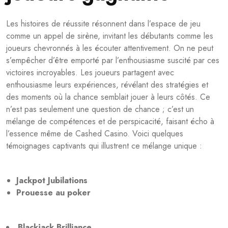
Les histoires de réussite résonnent dans l’espace de jeu
comme un appel de sirène, invitant les débutants comme les
joueurs chevronnés à les écouter attentivement. On ne peut
s’empêcher d’être emporté par l’enthousiasme suscité par ces
victoires incroyables. Les joueurs partagent avec
enthousiasme leurs expériences, révélant des stratégies et
des moments où la chance semblait jouer à leurs côtés. Ce
n’est pas seulement une question de chance ; c’est un
mélange de compétences et de perspicacité, faisant écho à
l’essence même de Cashed Casino. Voici quelques
témoignages captivants qui illustrent ce mélange unique :
Jackpot Jubilations
Prouesse au poker
Blackjack Brilliance