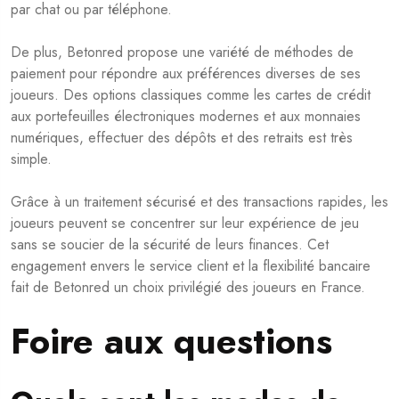
par chat ou par téléphone.
De plus, Betonred propose une variété de méthodes de
paiement pour répondre aux préférences diverses de ses
joueurs. Des options classiques comme les cartes de crédit
aux portefeuilles électroniques modernes et aux monnaies
numériques, effectuer des dépôts et des retraits est très
simple.
Grâce à un traitement sécurisé et des transactions rapides, les
joueurs peuvent se concentrer sur leur expérience de jeu
sans se soucier de la sécurité de leurs finances. Cet
engagement envers le service client et la flexibilité bancaire
fait de Betonred un choix privilégié des joueurs en France.
Foire aux questions