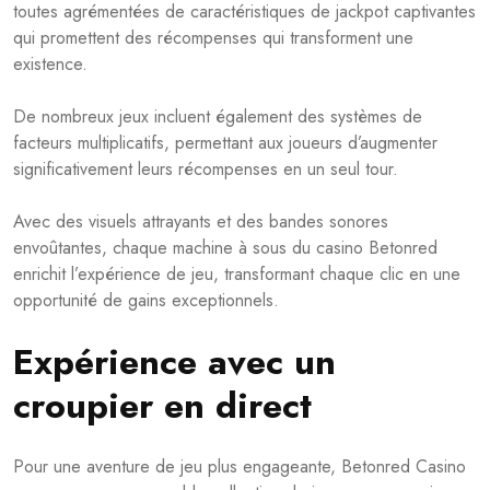
toutes agrémentées de caractéristiques de jackpot captivantes
qui promettent des récompenses qui transforment une
existence.
De nombreux jeux incluent également des systèmes de
facteurs multiplicatifs, permettant aux joueurs d’augmenter
significativement leurs récompenses en un seul tour.
Avec des visuels attrayants et des bandes sonores
envoûtantes, chaque machine à sous du casino Betonred
enrichit l’expérience de jeu, transformant chaque clic en une
opportunité de gains exceptionnels.
Expérience avec un
croupier en direct
Pour une aventure de jeu plus engageante, Betonred Casino