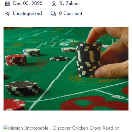
Dec 05, 2025
By
Zahoor
Uncategorized
0 Comment