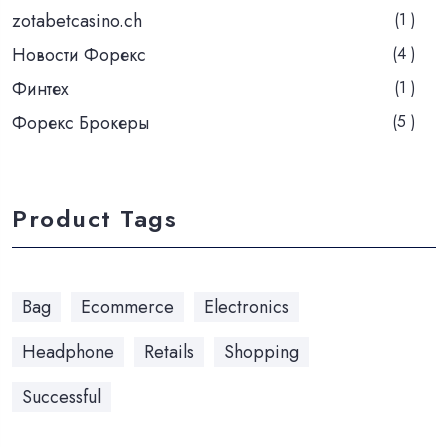
zotabetcasino.ch
(1 )
Новости Форекс
(4 )
Финтех
(1 )
Форекс Брокеры
(5 )
Product Tags
Bag
Ecommerce
Electronics
Headphone
Retails
Shopping
Successful