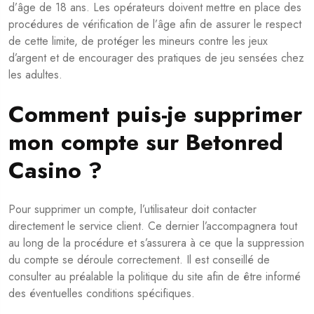
d’âge de 18 ans. Les opérateurs doivent mettre en place des
procédures de vérification de l’âge afin de assurer le respect
de cette limite, de protéger les mineurs contre les jeux
d’argent et de encourager des pratiques de jeu sensées chez
les adultes.
Comment puis-je supprimer
mon compte sur Betonred
Casino ?
Pour supprimer un compte, l’utilisateur doit contacter
directement le service client. Ce dernier l’accompagnera tout
au long de la procédure et s’assurera à ce que la suppression
du compte se déroule correctement. Il est conseillé de
consulter au préalable la politique du site afin de être informé
des éventuelles conditions spécifiques.