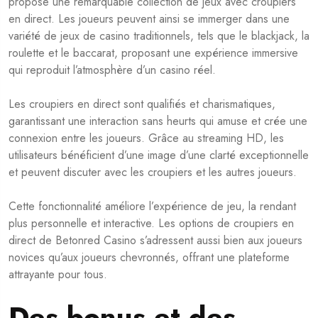
propose une remarquable collection de jeux avec croupiers
en direct. Les joueurs peuvent ainsi se immerger dans une
variété de jeux de casino traditionnels, tels que le blackjack, la
roulette et le baccarat, proposant une expérience immersive
qui reproduit l’atmosphère d’un casino réel.
Les croupiers en direct sont qualifiés et charismatiques,
garantissant une interaction sans heurts qui amuse et crée une
connexion entre les joueurs. Grâce au streaming HD, les
utilisateurs bénéficient d’une image d’une clarté exceptionnelle
et peuvent discuter avec les croupiers et les autres joueurs.
Cette fonctionnalité améliore l’expérience de jeu, la rendant
plus personnelle et interactive. Les options de croupiers en
direct de Betonred Casino s’adressent aussi bien aux joueurs
novices qu’aux joueurs chevronnés, offrant une plateforme
attrayante pour tous.
Des bonus et des