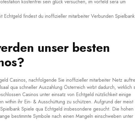
otestation kostenfrei sein glück versuchen, im vorfeld sera um
 Echtgeld findest du inoffizieller mitarbeiter Verbunden Spielbank
erden unser besten
nos?
eld Casinos, nachfolgende Sie inoffizieller mitarbeiter Netz auftr
saal qua schneller Auszahlung Österreich wirbt dadurch, wirklich 
schlossen Casinos unter einsatz von Echtgeld nützlichkeit einige
 within ihr Ein- & Ausschüttung zu schützen. Aufgrund der meist
r Spielbank Spiele qua Echtgeld insbesondere gesucht. Die hohen
so lange bestimmte Symbole nach einen Mangeln einschweben unter