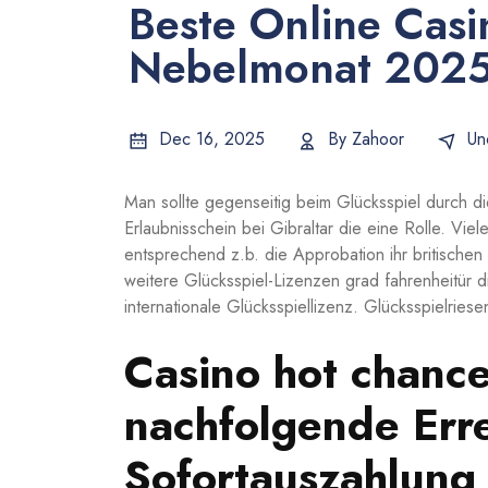
Beste Online Casi
Nebelmonat 202
Dec 16, 2025
By
Zahoor
Un
Man sollte gegenseitig beim Glücksspiel durch die
Erlaubnisschein bei Gibraltar die eine Rolle. Vi
entsprechend z.b. die Approbation ihr britischen
weitere Glücksspiel-Lizenzen grad fahrenheitür
internationale Glücksspiellizenz. Glücksspielries
Casino hot chance
nachfolgende Err
Sofortauszahlung