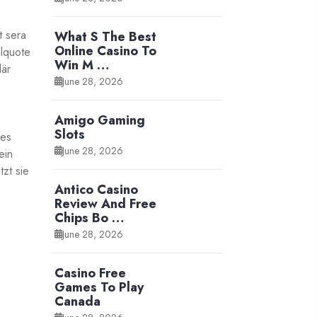
t sera
What S The Best
Online Casino To
lquote
Win M …
där
June 28, 2026
Amigo Gaming
Slots
hes
June 28, 2026
ein
tzt sie
Antico Casino
Review And Free
Chips Bo …
June 28, 2026
Casino Free
Games To Play
Canada