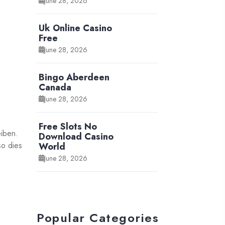
June 28, 2026
Uk Online Casino
Free
June 28, 2026
Bingo Aberdeen
Canada
June 28, 2026
Free Slots No
eiben.
Download Casino
so dies
World
June 28, 2026
Popular Categories