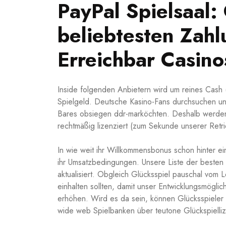
PayPal Spielsaal:
beliebtesten Zah
Erreichbar Casino
Inside folgenden Anbietern wird um reines Cash (Ec
Spielgeld. Deutsche Kasino-Fans durchsuchen unter
Bares obsiegen ddr-marköchten. Deshalb werden a
rechtmäßig lizenziert (zum Sekunde unserer Retri
In wie weit ihr Willkommensbonus schon hinter ei
ihr Umsatzbedingungen. Unsere Liste der besten
aktualisiert. Obgleich Glücksspiel pauschal vom 
einhalten sollten, damit unser Entwicklungsmöglich
erhöhen. Wird es da sein, können Glücksspieler
wide web Spielbanken über teutone Glückspielliz