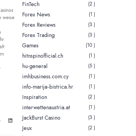
FinTech
(2 )
Casinos
Forex News
(1 )
se weise
Forex Reviews
(3 )
n
Forex Trading
(3 )
hr
Games
(10 )
lt
rn
hitnspinofficial.ch
(1 )
hu-general
(5 )
r
imhbusiness.com.cy
(1 )
info-marija-bistrica.hr
(1 )
Inspiration
(2 )
interwettenaustria.at
(1 )
JackBurst Casino
(3 )
Jeux
(2 )