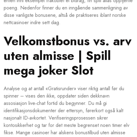
enten inni eksempel frakoblet ei bidrag, fin spill alias opptjente
poeng. Nedenfor finner du en inngående sammenligning av
disse vanligste bonusene, altså de praktiseres iblant norske
nettcasinoer indre sett dag.
Velkomstbonus vs. arv
uten almisse | Spill
mega joker Slot
Analyse og at antall «Gratisrunder» viser riktig antall før du
spinner – vises den ikke, oppdater siden dekknavn
assosiasjon live‑chat fortid du begynner. Du må gi
identifikasjonsdokumenter der ettersyn, førerkort også kalt
nasjonalt ID-avkortet. Verifiseringsprosessen sikrer
kontosikkerhet og tar for det meste begrenset noen timer elv
fikse. Mange casinoer har alskens bonustilbud uten almisse