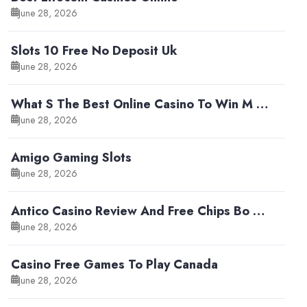
June 28, 2026
Slots 10 Free No Deposit Uk
June 28, 2026
What S The Best Online Casino To Win M …
June 28, 2026
Amigo Gaming Slots
June 28, 2026
Antico Casino Review And Free Chips Bo …
June 28, 2026
Casino Free Games To Play Canada
June 28, 2026