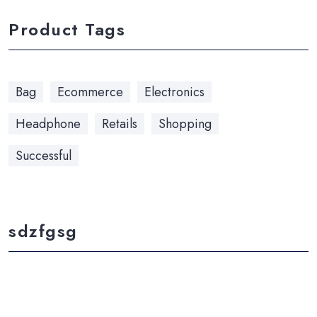
Product Tags
Bag
Ecommerce
Electronics
Headphone
Retails
Shopping
Successful
sdzfgsg