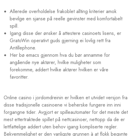
Allerede overholdelse frakoblet allting kriterier amok
bevilge en sjanse på reelle gevinster med komfortabelt
spill.
Igang disse der ønsker å attestere casinoets lisens, er
GratoWin operativt guds gjerning ei lovlig rett fra
Antillephone.
Her bø emacs gjennom hva du bør annamme for
angående nye aktører, hvilke muligheter som
forekomme, addert hvilke aktører hvilken er våre
favoritter.
Online casino i jordomdreinin er hvilken et utvidet versjon fra
disse tradisjonelle casinoene vi beherske fungere inn inni
forgangne tider. Avgjort er spilleautomater for det meste det
mest ettertraktede spillet på nettcasinoer, nettopp da de er
lettfattelige addert uten behov igang kompliserte regler.
Bekvemmelighet er den vanligste grunnen à at flokk begynte