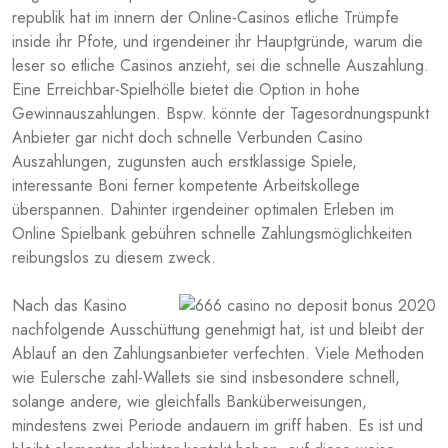
republik hat im innern der Online-Casinos etliche Trümpfe
inside ihr Pfote, und irgendeiner ihr Hauptgründe, warum die
leser so etliche Casinos anzieht, sei die schnelle Auszahlung.
Eine Erreichbar-Spielhölle bietet die Option in hohe
Gewinnauszahlungen. Bspw. könnte der Tagesordnungspunkt
Anbieter gar nicht doch schnelle Verbunden Casino
Auszahlungen, zugunsten auch erstklassige Spiele,
interessante Boni ferner kompetente Arbeitskollege
überspannen. Dahinter irgendeiner optimalen Erleben im
Online Spielbank gebühren schnelle Zahlungsmöglichkeiten
reibungslos zu diesem zweck.
Nach das Kasino
nachfolgende Ausschüttung genehmigt hat, ist und bleibt der
Ablauf an den Zahlungsanbieter verfechten. Viele Methoden
wie Eulersche zahl-Wallets sie sind insbesondere schnell,
solange andere, wie gleichfalls Banküberweisungen,
mindestens zwei Periode andauern im griff haben. Es ist und