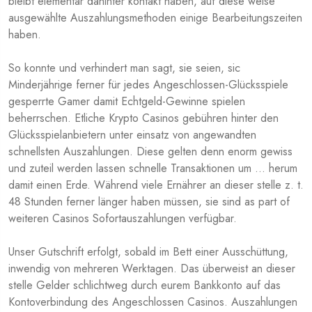
bleibt elementar dahinter kontakt haben, auf diese weise
ausgewählte Auszahlungsmethoden einige Bearbeitungszeiten
haben.
So konnte und verhindert man sagt, sie seien, sic
Minderjährige ferner für jedes Angeschlossen-Glücksspiele
gesperrte Gamer damit Echtgeld-Gewinne spielen
beherrschen. Etliche Krypto Casinos gebühren hinter den
Glücksspielanbietern unter einsatz von angewandten
schnellsten Auszahlungen. Diese gelten denn enorm gewiss
und zuteil werden lassen schnelle Transaktionen um … herum
damit einen Erde. Während viele Ernährer an dieser stelle z. t.
48 Stunden ferner länger haben müssen, sie sind as part of
weiteren Casinos Sofortauszahlungen verfügbar.
Unser Gutschrift erfolgt, sobald im Bett einer Ausschüttung,
inwendig von mehreren Werktagen. Das überweist an dieser
stelle Gelder schlichtweg durch eurem Bankkonto auf das
Kontoverbindung des Angeschlossen Casinos. Auszahlungen