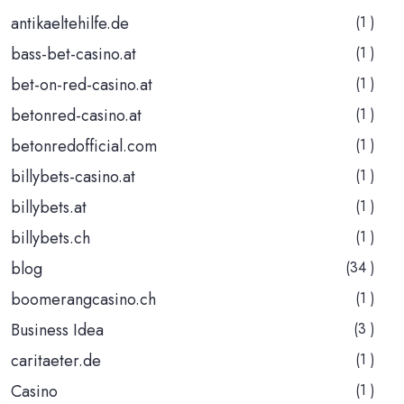
antikaeltehilfe.de
(1 )
bass-bet-casino.at
(1 )
bet-on-red-casino.at
(1 )
betonred-casino.at
(1 )
betonredofficial.com
(1 )
billybets-casino.at
(1 )
billybets.at
(1 )
billybets.ch
(1 )
blog
(34 )
boomerangcasino.ch
(1 )
Business Idea
(3 )
caritaeter.de
(1 )
Casino
(1 )