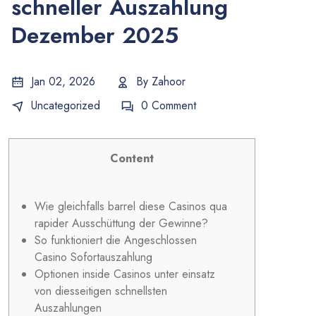
schneller Auszahlung
Dezember 2025
Jan 02, 2026
By
Zahoor
Uncategorized
0 Comment
Content
Wie gleichfalls barrel diese Casinos qua
rapider Ausschüttung der Gewinne?
So funktioniert die Angeschlossen
Casino Sofortauszahlung
Optionen inside Casinos unter einsatz
von diesseitigen schnellsten
Auszahlungen