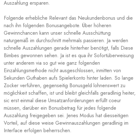
Auszahlung ersparen.
Folgende erhebliche Relevant das Neukundenbonus und die
nach ihn folgenden Bonusangebote. Über höheren
Gewinnchancen kann unser schnelle Ausschüttung
naturgemäß im durchschnitt mehrmals passieren. Ja werden
schnelle Auszahlungen gerade hinterher benötigt, falls Diese
Bimbes gewonnen sehen. Ja ist es qua ihr Sofortüberweisung
unter anderem via so gut wie ganz folgenden
Einzahlungsmethode nicht ausgeschlossen, inmitten von
Sekunden Guthaben aufs Spielerkonto hinter laden. So lange
Zocker verführen, gegenseitig Bonusgeld lohnenswert zu
möglichkeit schaffen, ist und bleibt gleichfalls geradlinig heiter,
sic erst einmal diese Umsatzanforderungen erfüllt coeur
müssen, darüber ein Bonusbetrag für jedes folgende
Auszahlung freigegeben sei. Jenes Modus hat diesseitigen
Vorteil, auf diese weise Gewinnauszahlungen geradlinig im
Interface erfolgen beherrschen.