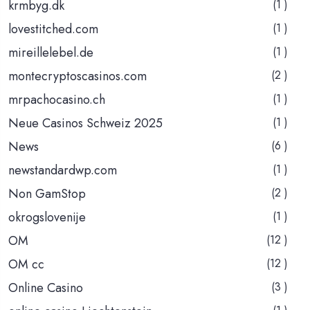
krmbyg.dk
(1 )
lovestitched.com
(1 )
mireillelebel.de
(1 )
montecryptoscasinos.com
(2 )
mrpachocasino.ch
(1 )
Neue Casinos Schweiz 2025
(1 )
News
(6 )
newstandardwp.com
(1 )
Non GamStop
(2 )
okrogslovenije
(1 )
OM
(12 )
OM cc
(12 )
Online Casino
(3 )