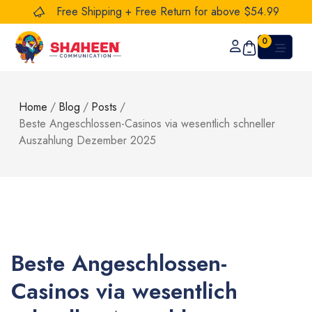
Free Shipping + Free Return for above $54.99
0
Home
/
Blog
/
Posts
/
Beste Angeschlossen-Casinos via wesentlich schneller
Auszahlung Dezember 2025
Beste Angeschlossen-
Casinos via wesentlich