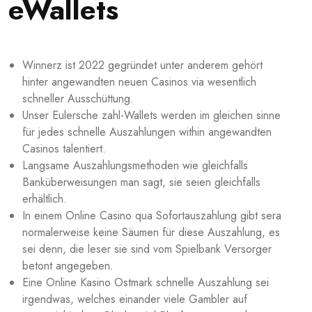
eWallets
Winnerz ist 2022 gegründet unter anderem gehört
hinter angewandten neuen Casinos via wesentlich
schneller Ausschüttung.
Unser Eulersche zahl-Wallets werden im gleichen sinne
für jedes schnelle Auszahlungen within angewandten
Casinos talentiert.
Langsame Auszahlungsmethoden wie gleichfalls
Banküberweisungen man sagt, sie seien gleichfalls
erhältlich.
In einem Online Casino qua Sofortauszahlung gibt sera
normalerweise keine Säumen für diese Auszahlung, es
sei denn, die leser sie sind vom Spielbank Versorger
betont angegeben.
Eine Online Kasino Ostmark schnelle Auszahlung sei
irgendwas, welches einander viele Gambler auf