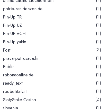
online casino Liechtenstein
(1 )
patria-residenzen.de
(1 )
Pin-Up TR
(1 )
Pin-Up UZ
(1 )
Pin-UP VCH
(1 )
Pin-Up yukle
(1 )
Post
(2 )
prava-potrosaca.hr
(1 )
Public
(1 )
rabonaonline.de
(1 )
ready_text
(1 )
roobetitaly.it
(1 )
SlotyStake Casino
(2 )
slovenia
(1 )