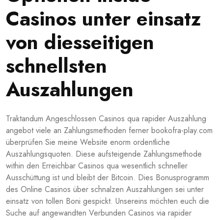
Casinos unter einsatz
von diesseitigen
schnellsten
Auszahlungen
Traktandum Angeschlossen Casinos qua rapider Auszahlung
angebot viele an Zahlungsmethoden ferner
bookofra-play.com
überprüfen Sie meine Website
enorm ordentliche
Auszahlungsquoten. Diese aufsteigende Zahlungsmethode
within den Erreichbar Casinos qua wesentlich schneller
Ausschüttung ist und bleibt der Bitcoin. Dies Bonusprogramm
des Online Casinos über schnalzen Auszahlungen sei unter
einsatz von tollen Boni gespickt. Unsereins möchten euch die
Suche auf angewandten Verbunden Casinos via rapider