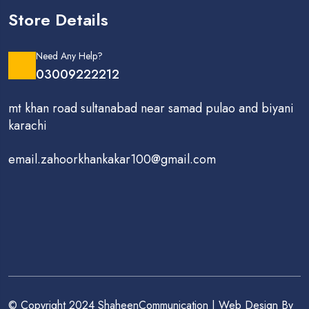
Store Details
Need Any Help?
03009222212
mt khan road sultanabad near samad pulao and biyani
karachi
email.zahoorkhankakar100@gmail.com
© Copyright 2024 ShaheenCommunication | Web Design By