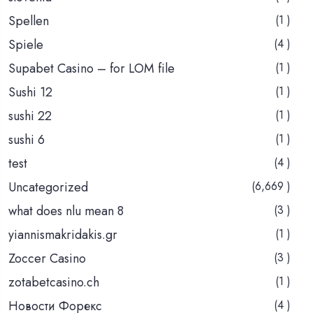
Spellen
(1 )
Spiele
(4 )
Supabet Casino – for LOM file
(1 )
Sushi 12
(1 )
sushi 22
(1 )
sushi 6
(1 )
test
(4 )
Uncategorized
(6,669 )
what does nlu mean 8
(3 )
yiannismakridakis.gr
(1 )
Zoccer Casino
(3 )
zotabetcasino.ch
(1 )
Новости Форекс
(4 )