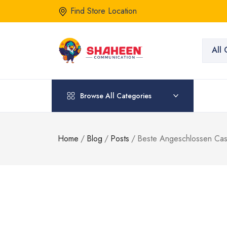
Find Store Location
All 
Browse All Categories
Home
/
Blog
/
Posts
/
Beste Angeschlossen Casi