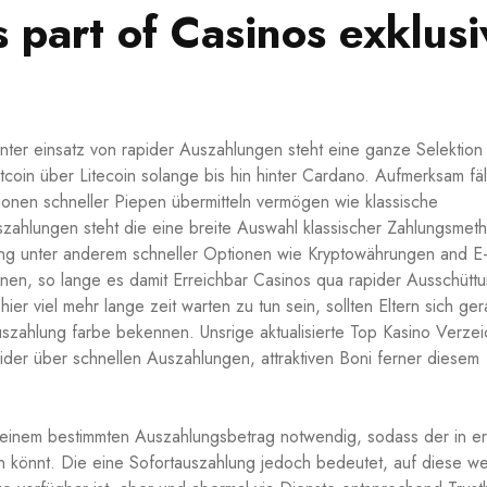
part of Casinos exklusi
ter einsatz von rapider Auszahlungen steht eine ganze Selektion
coin über Litecoin solange bis hin hinter Cardano. Aufmerksam fäll
ionen schneller Piepen übermitteln vermögen wie klassische
uszahlungen steht die eine breite Auswahl klassischer Zahlungsme
ng unter anderem schneller Optionen wie Kryptowährungen and E-
nnen, so lange es damit Erreichbar Casinos qua rapider Ausschütt
er viel mehr lange zeit warten zu tun sein, sollten Eltern sich ger
uszahlung farbe bekennen. Unsrige aktualisierte Top Kasino Verzei
vider über schnellen Auszahlungen, attraktiven Boni ferner diesem
als einem bestimmten Auszahlungsbetrag notwendig, sodass der in er
len könnt. Die eine Sofortauszahlung jedoch bedeutet, auf diese w