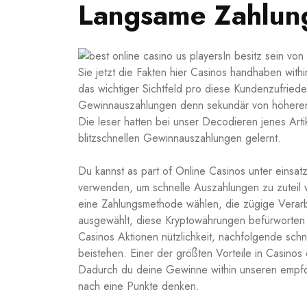
Langsame Zahlun
In besitz sein vo
Sie jetzt die Fakten hier
Casinos handhaben within
das wichtiger Sichtfeld pro diese Kundenzufried
Gewinnauszahlungen denn sekundär von höheren 
Die leser hatten bei unser Decodieren jenes Artik
blitzschnellen Gewinnauszahlungen gelernt.
Du kannst as part of Online Casinos unter einsa
verwenden, um schnelle Auszahlungen zu zuteil w
eine Zahlungsmethode wählen, die zügige Verarbe
ausgewählt, diese Kryptowährungen befürworten 
Casinos Aktionen nützlichkeit, nachfolgende sc
beistehen. Einer der größten Vorteile in Casino
Dadurch du deine Gewinne within unseren empfohl
nach eine Punkte denken.