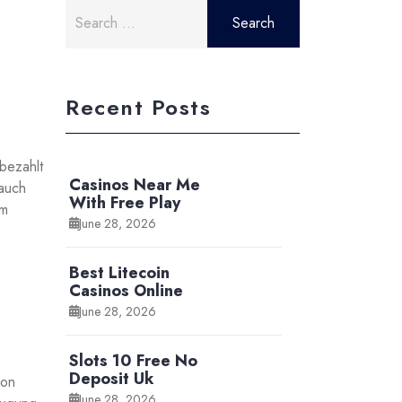
Search
for:
Recent Posts
bezahlt
Casinos Near Me
auch
With Free Play
im
June 28, 2026
Best Litecoin
Casinos Online
June 28, 2026
Slots 10 Free No
Deposit Uk
von
June 28, 2026