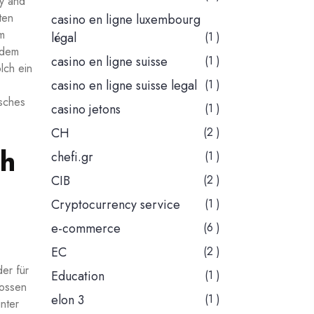
ly and
ten
casino en ligne luxembourg
em
légal
(1 )
edem
casino en ligne suisse
(1 )
lch ein
casino en ligne suisse legal
(1 )
tsches
casino jetons
(1 )
CH
(2 )
ch
chefi.gr
(1 )
CIB
(2 )
Cryptocurrency service
(1 )
e-commerce
(6 )
EC
(2 )
er für
Education
(1 )
lossen
elon 3
(1 )
nter