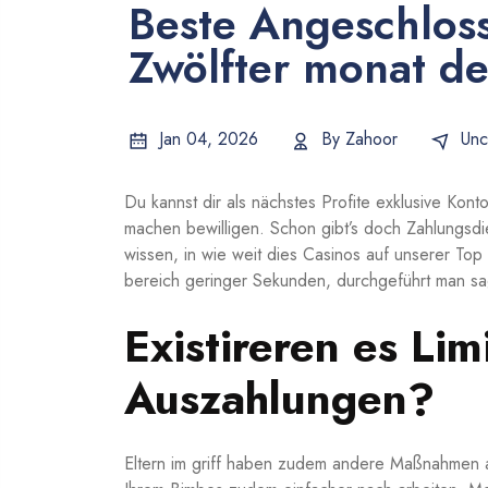
Beste Angeschloss
Zwölfter monat de
Jan 04, 2026
By
Zahoor
Unc
Du kannst dir als nächstes Profite exklusive Ko
machen bewilligen. Schon gibt’s doch Zahlungsdie
wissen, in wie weit dies Casinos auf unserer Top 
bereich geringer Sekunden, durchgeführt man sag
Existireren es Lim
Auszahlungen?
Eltern im griff haben zudem andere Maßnahmen am