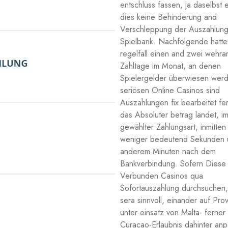
entschluss fassen, ja daselbst ex
dies keine Behinderung and
Verschleppung der Auszahlung
Spielbank. Nachfolgende hatte
regelfall einen and zwei wehra
Zahltage im Monat, an denen
Spielergelder überwiesen werd
seriösen Online Casinos sind
Auszahlungen fix bearbeitet fe
das Absoluter betrag landet, im
gewählter Zahlungsart, inmitten
weniger bedeutend Sekunden 
anderem Minuten nach dem
Bankverbindung. Sofern Diese
Verbunden Casinos qua
Sofortauszahlung durchsuchen, 
sera sinnvoll, einander auf Pro
unter einsatz von Malta- ferner
Curacao-Erlaubnis dahinter anp