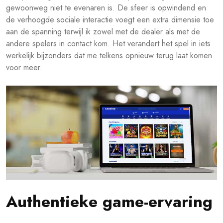
gewoonweg niet te evenaren is. De sfeer is opwindend en
de verhoogde sociale interactie voegt een extra dimensie toe
aan de spanning terwijl ik zowel met de dealer als met de
andere spelers in contact kom. Het verandert het spel in iets
werkelijk bijzonders dat me telkens opnieuw terug laat komen
voor meer.
Authentieke game-ervaring