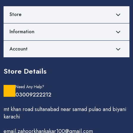
Store
Information
Account
Store Details
Need Any Help?
03009222212
mt khan road sultanabad near samad pulao and biyani
karachi
email.zahoorkhankakar100@gmail.com