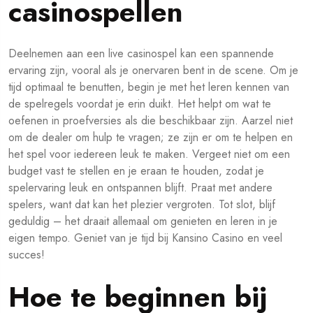
casinospellen
Deelnemen aan een live casinospel kan een spannende
ervaring zijn, vooral als je onervaren bent in de scene. Om je
tijd optimaal te benutten, begin je met het leren kennen van
de spelregels voordat je erin duikt. Het helpt om wat te
oefenen in proefversies als die beschikbaar zijn. Aarzel niet
om de dealer om hulp te vragen; ze zijn er om te helpen en
het spel voor iedereen leuk te maken. Vergeet niet om een
budget vast te stellen en je eraan te houden, zodat je
spelervaring leuk en ontspannen blijft. Praat met andere
spelers, want dat kan het plezier vergroten. Tot slot, blijf
geduldig – het draait allemaal om genieten en leren in je
eigen tempo. Geniet van je tijd bij Kansino Casino en veel
succes!
Hoe te beginnen bij