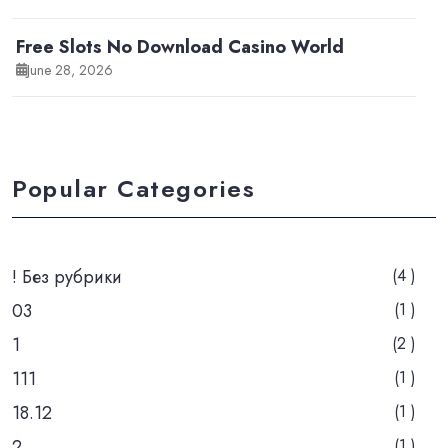
Free Slots No Download Casino World
June 28, 2026
Popular Categories
! Без рубрики
(4 )
03
(1 )
1
(2 )
111
(1 )
18.12
(1 )
2
(1 )