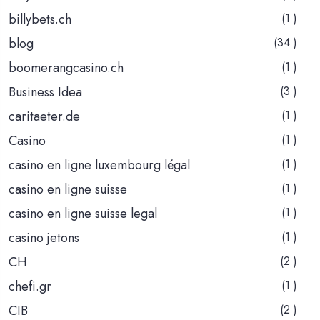
billybets.ch
(1 )
blog
(34 )
boomerangcasino.ch
(1 )
Business Idea
(3 )
caritaeter.de
(1 )
Casino
(1 )
casino en ligne luxembourg légal
(1 )
casino en ligne suisse
(1 )
casino en ligne suisse legal
(1 )
casino jetons
(1 )
CH
(2 )
chefi.gr
(1 )
CIB
(2 )