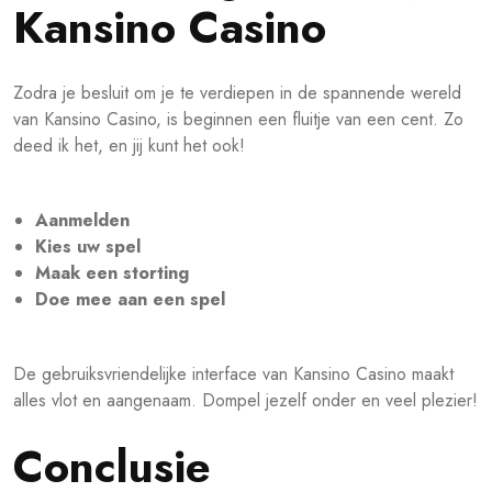
Kansino Casino
Zodra je besluit om je te verdiepen in de spannende wereld
van Kansino Casino, is beginnen een fluitje van een cent. Zo
deed ik het, en jij kunt het ook!
Aanmelden
Kies uw spel
Maak een storting
Doe mee aan een spel
De gebruiksvriendelijke interface van Kansino Casino maakt
alles vlot en aangenaam. Dompel jezelf onder en veel plezier!
Conclusie