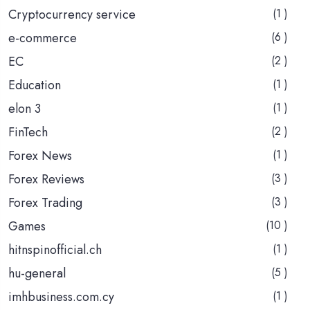
Cryptocurrency service
(1 )
e-commerce
(6 )
EC
(2 )
Education
(1 )
elon 3
(1 )
FinTech
(2 )
Forex News
(1 )
Forex Reviews
(3 )
Forex Trading
(3 )
Games
(10 )
hitnspinofficial.ch
(1 )
hu-general
(5 )
imhbusiness.com.cy
(1 )