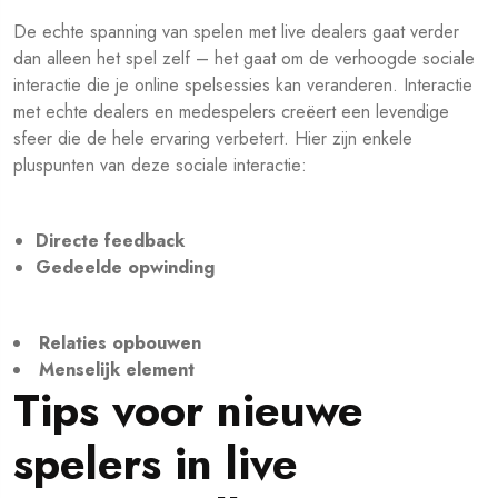
De echte spanning van spelen met live dealers gaat verder
dan alleen het spel zelf – het gaat om de verhoogde sociale
interactie die je online spelsessies kan veranderen. Interactie
met echte dealers en medespelers creëert een levendige
sfeer die de hele ervaring verbetert. Hier zijn enkele
pluspunten van deze sociale interactie:
Directe feedback
Gedeelde opwinding
Relaties opbouwen
Menselijk element
Tips voor nieuwe
spelers in live