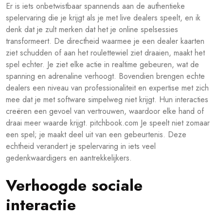
Er is iets onbetwistbaar spannends aan de authentieke
spelervaring die je krijgt als je met live dealers speelt, en ik
denk dat je zult merken dat het je online spelsessies
transformeert. De directheid waarmee je een dealer kaarten
ziet schudden of aan het roulettewiel ziet draaien, maakt het
spel echter. Je ziet elke actie in realtime gebeuren, wat de
spanning en adrenaline verhoogt. Bovendien brengen echte
dealers een niveau van professionaliteit en expertise met zich
mee dat je met software simpelweg niet krijgt. Hun interacties
creëren een gevoel van vertrouwen, waardoor elke hand of
draai meer waarde krijgt.
pitchbook.com
Je speelt niet zomaar
een spel; je maakt deel uit van een gebeurtenis. Deze
echtheid verandert je spelervaring in iets veel
gedenkwaardigers en aantrekkelijkers.
Verhoogde sociale
interactie