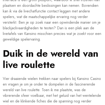
plaatsen en doordachte beslissingen kan nemen. Bovendien
kan ik via de livechatfunctie contact leggen met andere
spelers, wat de maatschappelijke ervaring nog verder
versterkt. Ben je op zoek naar een opwindende manier om je
blackjackvaardigheden te testen? Dan is een plek aan de
livetafels van Kansino misschien precies wat je zoekt voor een
geweldige spelervaring.
Duik in de wereld van
live roulette
Vier draaiende wielen trekken naar spelers bij Kansino Casino
en vragen je om je onder te dompelen in de fascinerende
wereld van live roulette. Toen ik me plaatste, was de
vibrerende sfeer voelbaar, met het geluid van het wentelende
wiel en de klinkende fiches die de spanning nog verder