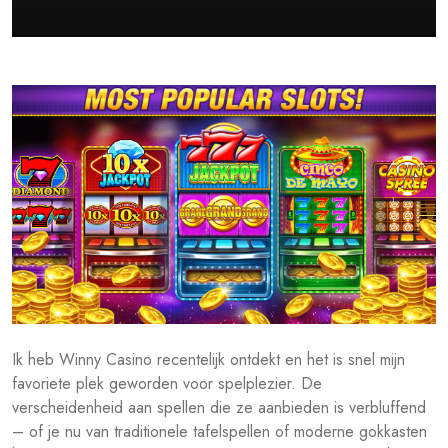
Ik heb Winny Casino recentelijk ontdekt en het is snel mijn
favoriete plek geworden voor spelplezier. De
verscheidenheid aan spellen die ze aanbieden is verbluffend
– of je nu van traditionele tafelspellen of moderne gokkasten