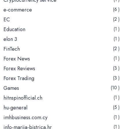
e-commerce
(6 )
EC
(2 )
Education
(1 )
elon 3
(1 )
FinTech
(2 )
Forex News
(1 )
Forex Reviews
(3 )
Forex Trading
(3 )
Games
(10 )
hitnspinofficial.ch
(1 )
hu-general
(5 )
imhbusiness.com.cy
(1 )
info-marija-bistrica.hr
(1 )