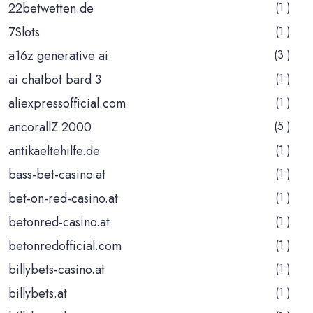
22betwetten.de
(1 )
7Slots
(1 )
a16z generative ai
(3 )
ai chatbot bard 3
(1 )
aliexpressofficial.com
(1 )
ancorallZ 2000
(5 )
antikaeltehilfe.de
(1 )
bass-bet-casino.at
(1 )
bet-on-red-casino.at
(1 )
betonred-casino.at
(1 )
betonredofficial.com
(1 )
billybets-casino.at
(1 )
billybets.at
(1 )