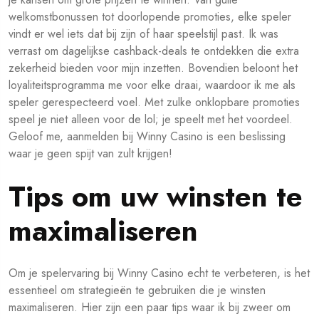
welkomstbonussen tot doorlopende promoties, elke speler
vindt er wel iets dat bij zijn of haar speelstijl past. Ik was
verrast om dagelijkse cashback-deals te ontdekken die extra
zekerheid bieden voor mijn inzetten. Bovendien beloont het
loyaliteitsprogramma me voor elke draai, waardoor ik me als
speler gerespecteerd voel. Met zulke onklopbare promoties
speel je niet alleen voor de lol; je speelt met het voordeel.
Geloof me, aanmelden bij Winny Casino is een beslissing
waar je geen spijt van zult krijgen!
Tips om uw winsten te
maximaliseren
Om je spelervaring bij Winny Casino echt te verbeteren, is het
essentieel om strategieën te gebruiken die je winsten
maximaliseren. Hier zijn een paar tips waar ik bij zweer om