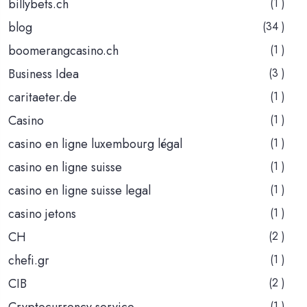
billybets.ch
(1 )
blog
(34 )
boomerangcasino.ch
(1 )
Business Idea
(3 )
caritaeter.de
(1 )
Casino
(1 )
casino en ligne luxembourg légal
(1 )
casino en ligne suisse
(1 )
casino en ligne suisse legal
(1 )
casino jetons
(1 )
CH
(2 )
chefi.gr
(1 )
CIB
(2 )
Cryptocurrency service
(1 )