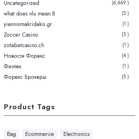
Uncategorized
(6,669 )
what does nlu mean 8
(3 )
yiannismakridakis.gr
(1 )
Zoccer Casino
(3 )
zotabetcasino.ch
(1 )
Новости Форекс
(4 )
Финтех
(1 )
Форекс Брокеры
(5 )
Product Tags
Bag
Ecommerce
Electronics