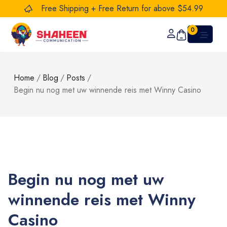
Free Shipping + Free Return for above $54.99
0
Home
/
Blog
/
Posts
/
Begin nu nog met uw winnende reis met Winny Casino
Begin nu nog met uw
winnende reis met Winny
Casino