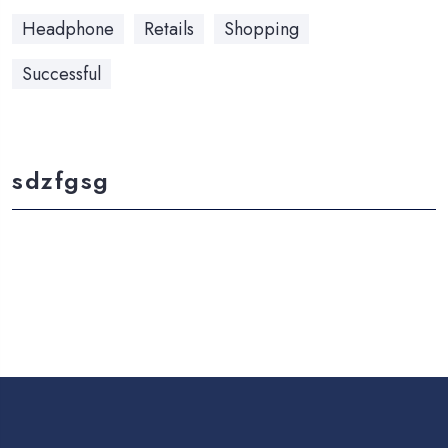
Headphone
Retails
Shopping
Successful
sdzfgsg