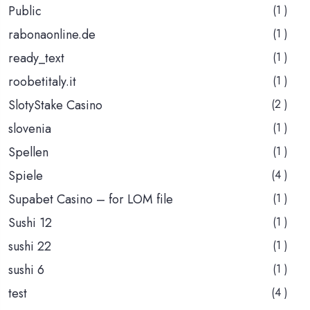
Public
(1 )
rabonaonline.de
(1 )
ready_text
(1 )
roobetitaly.it
(1 )
SlotyStake Casino
(2 )
slovenia
(1 )
Spellen
(1 )
Spiele
(4 )
Supabet Casino – for LOM file
(1 )
Sushi 12
(1 )
sushi 22
(1 )
sushi 6
(1 )
test
(4 )