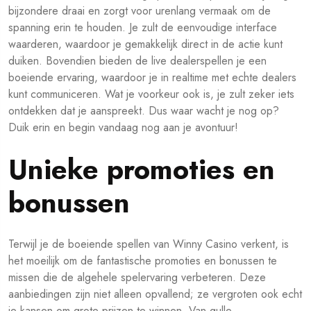
bijzondere draai en zorgt voor urenlang vermaak om de
spanning erin te houden. Je zult de eenvoudige interface
waarderen, waardoor je gemakkelijk direct in de actie kunt
duiken. Bovendien bieden de live dealerspellen je een
boeiende ervaring, waardoor je in realtime met echte dealers
kunt communiceren. Wat je voorkeur ook is, je zult zeker iets
ontdekken dat je aanspreekt. Dus waar wacht je nog op?
Duik erin en begin vandaag nog aan je avontuur!
Unieke promoties en
bonussen
Terwijl je de boeiende spellen van Winny Casino verkent, is
het moeilijk om de fantastische promoties en bonussen te
missen die de algehele spelervaring verbeteren. Deze
aanbiedingen zijn niet alleen opvallend; ze vergroten ook echt
je kansen om grote prijzen te winnen. Van gulle