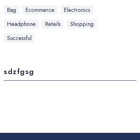
Bag
Ecommerce
Electronics
Headphone
Retails
Shopping
Successful
sdzfgsg