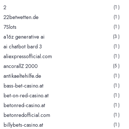
2
(1 )
22betwetten.de
(1 )
7Slots
(1 )
a16z generative ai
(3 )
ai chatbot bard 3
(1 )
aliexpressofficial.com
(1 )
ancorallZ 2000
(5 )
antikaeltehilfe.de
(1 )
bass-bet-casino.at
(1 )
bet-on-red-casino.at
(1 )
betonred-casino.at
(1 )
betonredofficial.com
(1 )
billybets-casino.at
(1 )