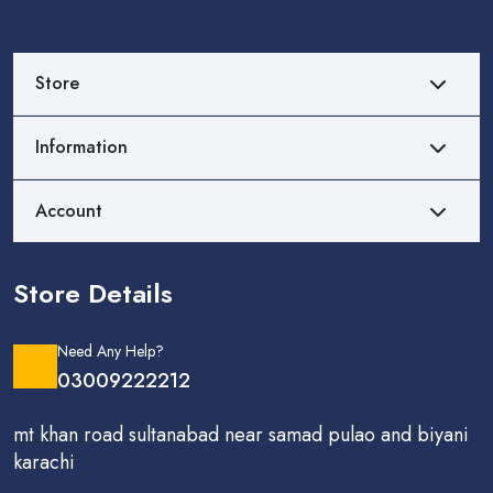
Store
Information
Account
Store Details
Need Any Help?
03009222212
mt khan road sultanabad near samad pulao and biyani
karachi