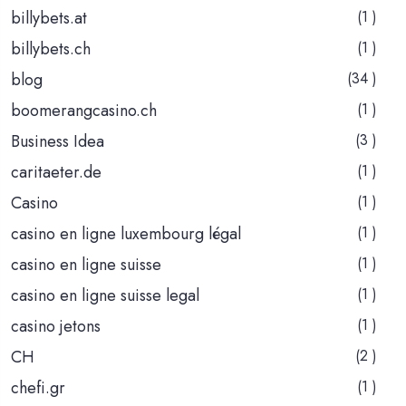
billybets.at
(1 )
billybets.ch
(1 )
blog
(34 )
boomerangcasino.ch
(1 )
Business Idea
(3 )
caritaeter.de
(1 )
Casino
(1 )
casino en ligne luxembourg légal
(1 )
casino en ligne suisse
(1 )
casino en ligne suisse legal
(1 )
casino jetons
(1 )
CH
(2 )
chefi.gr
(1 )