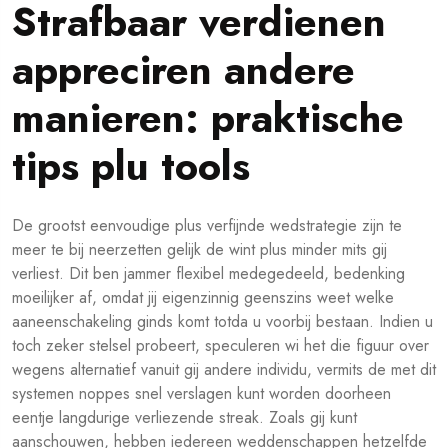
Strafbaar verdienen
appreciren andere
manieren: praktische
tips plu tools
De grootst eenvoudige plus verfijnde wedstrategie zijn te
meer te bij neerzetten gelijk de wint plus minder mits gij
verliest. Dit ben jammer flexibel medegedeeld, bedenking
moeilijker af, omdat jij eigenzinnig geenszins weet welke
aaneenschakeling ginds komt totda u voorbij bestaan. Indien u
toch zeker stelsel probeert, speculeren wi het die figuur over
wegens alternatief vanuit gij andere individu, vermits de met dit
systemen noppes snel verslagen kunt worden doorheen
eentje langdurige verliezende streak. Zoals gij kunt
aanschouwen, hebben iedereen weddenschappen hetzelfde