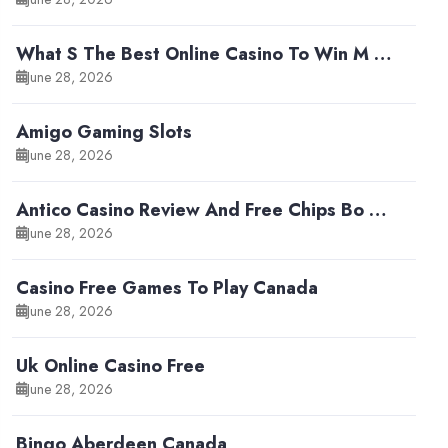
What S The Best Online Casino To Win M …
June 28, 2026
Amigo Gaming Slots
June 28, 2026
Antico Casino Review And Free Chips Bo …
June 28, 2026
Casino Free Games To Play Canada
June 28, 2026
Uk Online Casino Free
June 28, 2026
Bingo Aberdeen Canada