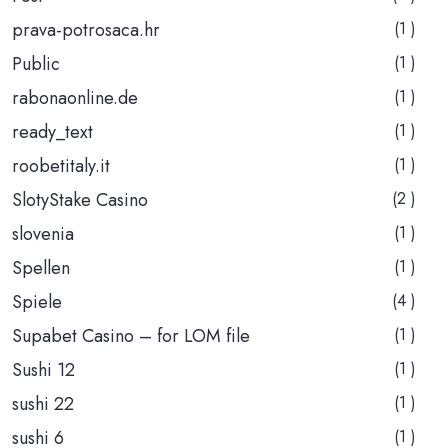
prava-potrosaca.hr
(1 )
Public
(1 )
rabonaonline.de
(1 )
ready_text
(1 )
roobetitaly.it
(1 )
SlotyStake Casino
(2 )
slovenia
(1 )
Spellen
(1 )
Spiele
(4 )
Supabet Casino – for LOM file
(1 )
Sushi 12
(1 )
sushi 22
(1 )
sushi 6
(1 )