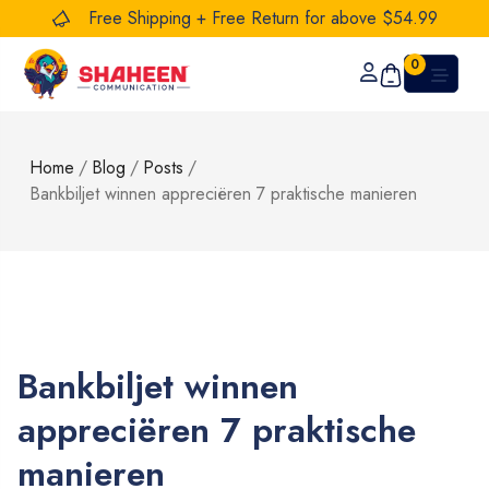
Free Shipping + Free Return for above $54.99
0
Home
/
Blog
/
Posts
/
Bankbiljet winnen appreciëren 7 praktische manieren
Bankbiljet winnen
appreciëren 7 praktische
manieren