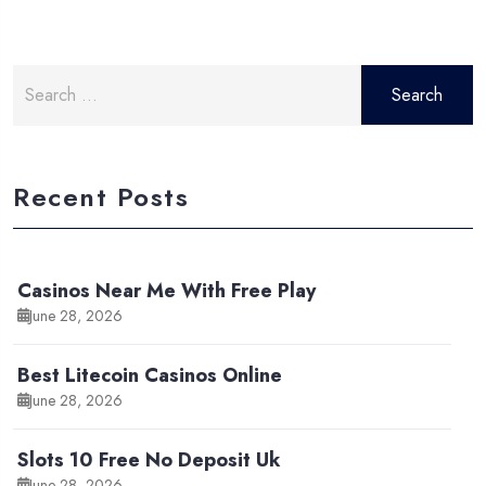
Search
for:
Recent Posts
Casinos Near Me With Free Play
June 28, 2026
Best Litecoin Casinos Online
June 28, 2026
Slots 10 Free No Deposit Uk
June 28, 2026