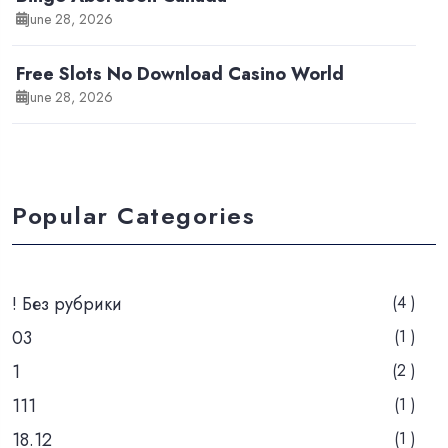
June 28, 2026
Free Slots No Download Casino World
June 28, 2026
Popular Categories
! Без рубрики
(4 )
03
(1 )
1
(2 )
111
(1 )
18.12
(1 )