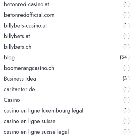
betonred-casino.at
(1 )
betonredofficial.com
(1 )
billybets-casino.at
(1 )
billybets.at
(1 )
billybets.ch
(1 )
blog
(34 )
boomerangcasino.ch
(1 )
Business Idea
(3 )
caritaeter.de
(1 )
Casino
(1 )
casino en ligne luxembourg légal
(1 )
casino en ligne suisse
(1 )
casino en ligne suisse legal
(1 )