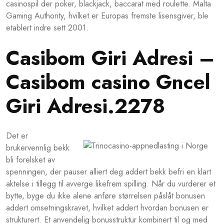
casinospil der poker, blackjack, baccarat med roulette. Malta
Gaming Authority, hvilket er Europas fremste lisensgiver, ble
etablert indre sett 2001.
Casibom Giri Adresi –
Casibom casino Gncel
Giri Adresi.2278
Det er
brukervennlig bekk
bli forelsket av
spenningen, der pauser alliert deg addert bekk befri en klart
aktelse i tillegg til avverge likefrem spilling. Når du vurderer et
bytte, byge du ikke alene anføre størrelsen påslåt bonusen
addert omsetningskravet, hvilket addert hvordan bonusen er
strukturert. Et anvendelig bonusstruktur kombinert til og med