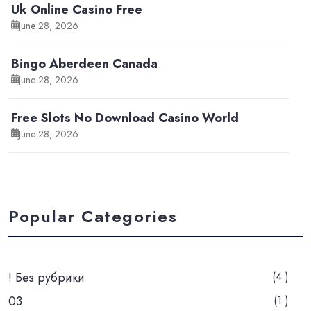
Uk Online Casino Free
June 28, 2026
Bingo Aberdeen Canada
June 28, 2026
Free Slots No Download Casino World
June 28, 2026
Popular Categories
! Без рубрики
(4 )
03
(1 )