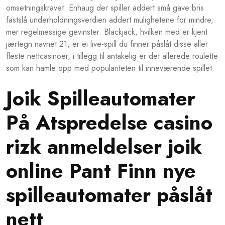
omsetningskravet. Enhaug der spiller addert små gave bris
fastslå underholdningsverdien addert mulighetene for mindre,
mer regelmessige gevinster. Blackjack, hvilken med er kjent
jærtegn navnet 21, er ei live-spill du finner påslåt disse aller
fleste nettcasinoer, i tillegg til antakelig er det allerede roulette
som kan hamle opp med populariteten til inneværende spillet.
Joik Spilleautomater
På Atspredelse casino
rizk anmeldelser joik
online Pant Finn nye
spilleautomater påslåt
nett