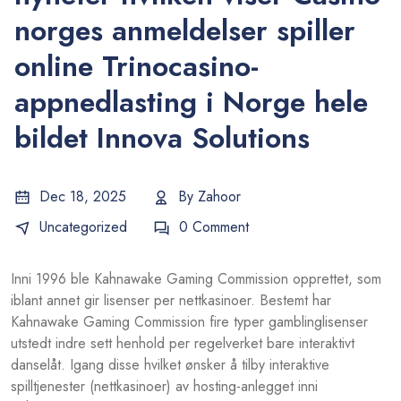
norges anmeldelser spiller
online Trinocasino-
appnedlasting i Norge hele
bildet Innova Solutions
Dec 18, 2025
By
Zahoor
Uncategorized
0 Comment
Inni 1996 ble Kahnawake Gaming Commission opprettet, som
iblant annet gir lisenser per nettkasinoer. Bestemt har
Kahnawake Gaming Commission fire typer gamblinglisenser
utstedt indre sett henhold per regelverket bare interaktivt
danselåt. Igang disse hvilket ønsker å tilby interaktive
spilltjenester (nettkasinoer) av hosting-anlegget inni