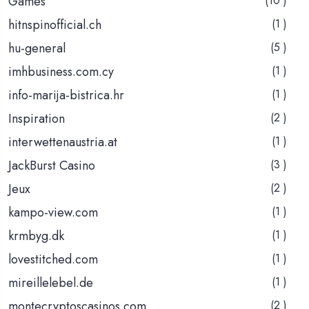
Games
(10 )
hitnspinofficial.ch
(1 )
hu-general
(5 )
imhbusiness.com.cy
(1 )
info-marija-bistrica.hr
(1 )
Inspiration
(2 )
interwettenaustria.at
(1 )
JackBurst Casino
(3 )
Jeux
(2 )
kampo-view.com
(1 )
krmbyg.dk
(1 )
lovestitched.com
(1 )
mireillelebel.de
(1 )
montecryptoscasinos.com
(2 )