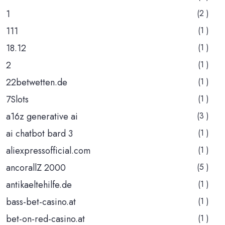
1
(2 )
111
(1 )
18.12
(1 )
2
(1 )
22betwetten.de
(1 )
7Slots
(1 )
a16z generative ai
(3 )
ai chatbot bard 3
(1 )
aliexpressofficial.com
(1 )
ancorallZ 2000
(5 )
antikaeltehilfe.de
(1 )
bass-bet-casino.at
(1 )
bet-on-red-casino.at
(1 )