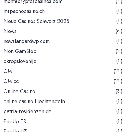
montecryptoscasinos.com
(2 )
mrpachocasino.ch
(1 )
Neue Casinos Schweiz 2025
(1 )
News
(6 )
newstandardwp.com
(1 )
Non GamStop
(2 )
okrogslovenije
(1 )
OM
(12 )
OM cc
(12 )
Online Casino
(3 )
online casino Liechtenstein
(1 )
patria-residenzen.de
(1 )
Pin-Up TR
(1 )
Pin-Up UZ
(1 )