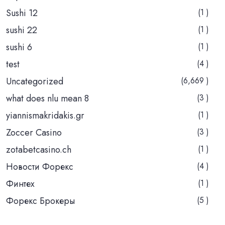
Sushi 12
(1 )
sushi 22
(1 )
sushi 6
(1 )
test
(4 )
Uncategorized
(6,669 )
what does nlu mean 8
(3 )
yiannismakridakis.gr
(1 )
Zoccer Casino
(3 )
zotabetcasino.ch
(1 )
Новости Форекс
(4 )
Финтех
(1 )
Форекс Брокеры
(5 )