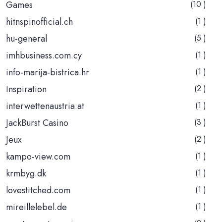
Games
(10 )
hitnspinofficial.ch
(1 )
hu-general
(5 )
imhbusiness.com.cy
(1 )
info-marija-bistrica.hr
(1 )
Inspiration
(2 )
interwettenaustria.at
(1 )
JackBurst Casino
(3 )
Jeux
(2 )
kampo-view.com
(1 )
krmbyg.dk
(1 )
lovestitched.com
(1 )
mireillelebel.de
(1 )