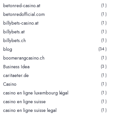
betonred-casino.at
(1 )
betonredofficial.com
(1 )
billybets-casino.at
(1 )
billybets.at
(1 )
billybets.ch
(1 )
blog
(34 )
boomerangcasino.ch
(1 )
Business Idea
(3 )
caritaeter.de
(1 )
Casino
(1 )
casino en ligne luxembourg légal
(1 )
casino en ligne suisse
(1 )
casino en ligne suisse legal
(1 )