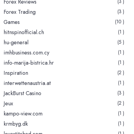
Forex Reviews
(3 )
Forex Trading
(3 )
Games
(10 )
hitnspinofficial.ch
(1 )
hu-general
(5 )
imhbusiness.com.cy
(1 )
info-marija-bistrica.hr
(1 )
Inspiration
(2 )
interwettenaustria.at
(1 )
JackBurst Casino
(3 )
Jeux
(2 )
kampo-view.com
(1 )
krmbyg.dk
(1 )
lovestitched.com
(1 )