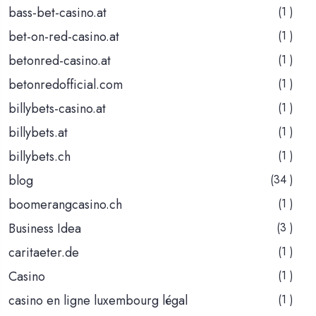
bass-bet-casino.at
(1 )
bet-on-red-casino.at
(1 )
betonred-casino.at
(1 )
betonredofficial.com
(1 )
billybets-casino.at
(1 )
billybets.at
(1 )
billybets.ch
(1 )
blog
(34 )
boomerangcasino.ch
(1 )
Business Idea
(3 )
caritaeter.de
(1 )
Casino
(1 )
casino en ligne luxembourg légal
(1 )