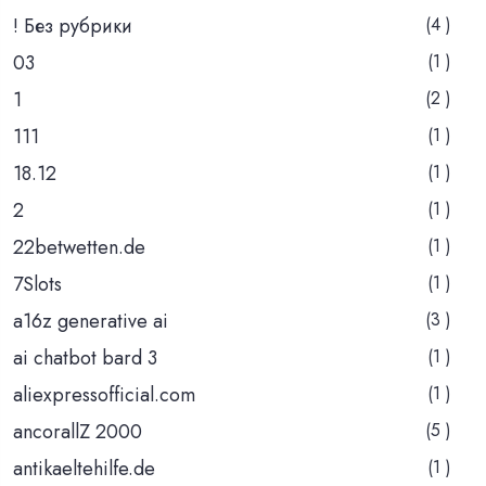
! Без рубрики
(4 )
03
(1 )
1
(2 )
111
(1 )
18.12
(1 )
2
(1 )
22betwetten.de
(1 )
7Slots
(1 )
a16z generative ai
(3 )
ai chatbot bard 3
(1 )
aliexpressofficial.com
(1 )
ancorallZ 2000
(5 )
antikaeltehilfe.de
(1 )