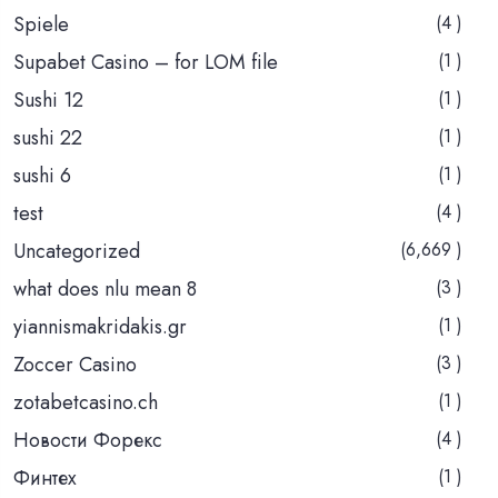
Spiele
(4 )
Supabet Casino – for LOM file
(1 )
Sushi 12
(1 )
sushi 22
(1 )
sushi 6
(1 )
test
(4 )
Uncategorized
(6,669 )
what does nlu mean 8
(3 )
yiannismakridakis.gr
(1 )
Zoccer Casino
(3 )
zotabetcasino.ch
(1 )
Новости Форекс
(4 )
Финтех
(1 )