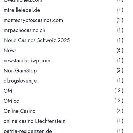
mireillelebel.de
(1 )
montecryptoscasinos.com
(2 )
mrpachocasino.ch
(1 )
Neue Casinos Schweiz 2025
(1 )
News
(6 )
newstandardwp.com
(1 )
Non GamStop
(2 )
okrogslovenije
(1 )
OM
(12 )
OM cc
(12 )
Online Casino
(3 )
online casino Liechtenstein
(1 )
patria-residenzen.de
(1 )