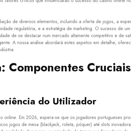
 fatores críticos que influenciarão o sucesso do casino online n
liação de diversos elementos, incluindo a oferta de jogos, a expe
midade regulatória, e a estratégia de marketing. O sucesso de um
dade de se destacar num mercado altamente competitivo e de sat
gente. A nossa análise abordará estes aspetos em detalhe, ofere
dústria.
a: Componentes Cruciais
eriência do Utilizador
ino online. Em 2026, espera-se que os jogadores portugueses pr
os jogos de mesa (blackjack, roleta, póquer) até slots inovador