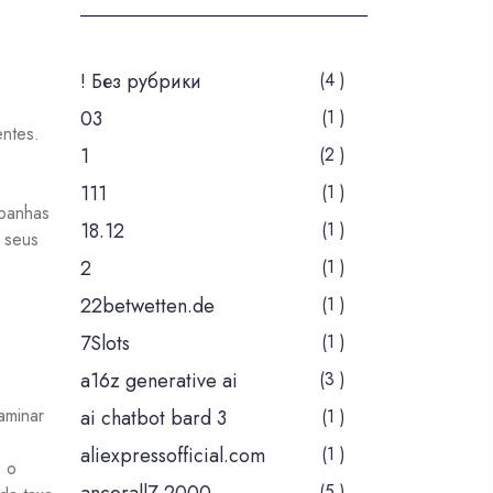
! Без рубрики
(4 )
03
(1 )
entes.
1
(2 )
111
(1 )
mpanhas
18.12
(1 )
s seus
2
(1 )
22betwetten.de
(1 )
7Slots
(1 )
a16z generative ai
(3 )
aminar
ai chatbot bard 3
(1 )
aliexpressofficial.com
(1 )
a o
(5 )