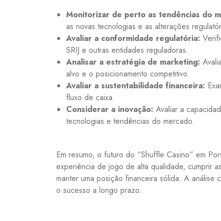
Monitorizar de perto as tendências do 
as novas tecnologias e as alterações regulatór
Avaliar a conformidade regulatória:
Verif
SRIJ e outras entidades reguladoras.
Analisar a estratégia de marketing:
Avali
alvo e o posicionamento competitivo.
Avaliar a sustentabilidade financeira:
Exam
fluxo de caixa.
Considerar a inovação:
Avaliar a capacidad
tecnologias e tendências do mercado.
Em resumo, o futuro do “Shuffle Casino” em Po
experiência de jogo de alta qualidade, cumprir 
manter uma posição financeira sólida. A anális
o sucesso a longo prazo.