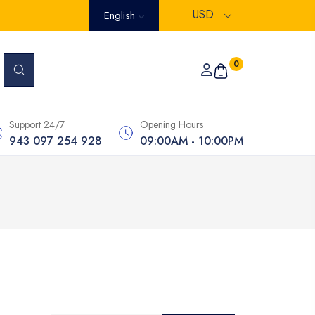
USD
English
0
Support 24/7
Opening Hours
943 097 254 928
09:00AM - 10:00PM