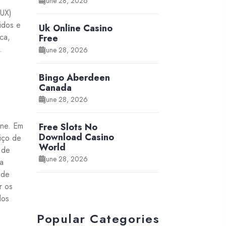
June 28, 2026
(UX)
idos e
Uk Online Casino
ca,
Free
.
June 28, 2026
Bingo Aberdeen
Canada
June 28, 2026
ine. Em
Free Slots No
Download Casino
viço de
World
 de
June 28, 2026
a
 de
r os
dos
Popular Categories