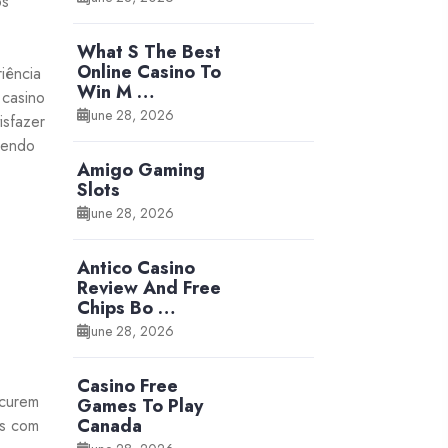
os
What S The Best
Online Casino To
riência
Win M …
 casino
June 28, 2026
isfazer
cendo
Amigo Gaming
Slots
June 28, 2026
Antico Casino
Review And Free
Chips Bo …
June 28, 2026
Casino Free
ocurem
Games To Play
Canada
as com