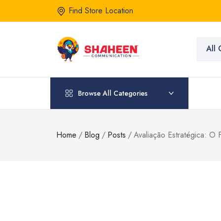
Find Store Location
All 
Browse All Categories
Home
/
Blog
/
Posts
/
Avaliação Estratégica: O