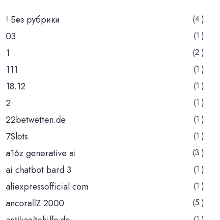
! Без рубрики
(4 )
03
(1 )
1
(2 )
111
(1 )
18.12
(1 )
2
(1 )
22betwetten.de
(1 )
7Slots
(1 )
a16z generative ai
(3 )
ai chatbot bard 3
(1 )
aliexpressofficial.com
(1 )
ancorallZ 2000
(5 )
antikaeltehilfe.de
(1 )