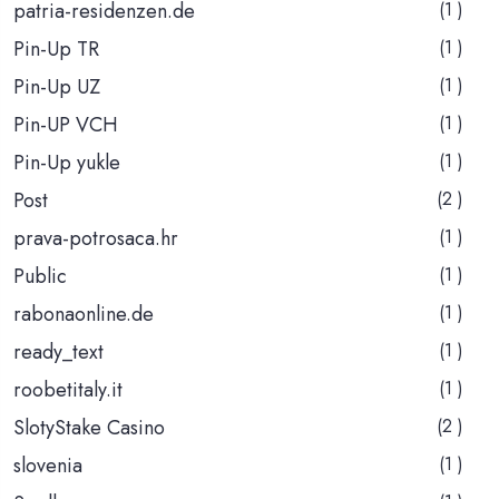
patria-residenzen.de
(1 )
Pin-Up TR
(1 )
Pin-Up UZ
(1 )
Pin-UP VCH
(1 )
Pin-Up yukle
(1 )
Post
(2 )
prava-potrosaca.hr
(1 )
Public
(1 )
rabonaonline.de
(1 )
ready_text
(1 )
roobetitaly.it
(1 )
SlotyStake Casino
(2 )
slovenia
(1 )