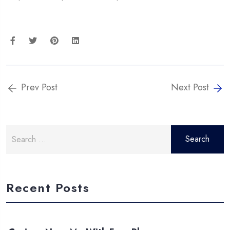
Prev Post
Next Post
Search
for:
Recent Posts