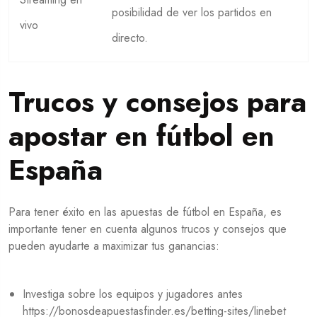
posibilidad de ver los partidos en
vivo
directo.
Trucos y consejos para
apostar en fútbol en
España
Para tener éxito en las apuestas de fútbol en España, es
importante tener en cuenta algunos trucos y consejos que
pueden ayudarte a maximizar tus ganancias:
Investiga sobre los equipos y jugadores antes
https://bonosdeapuestasfinder.es/betting-sites/linebet