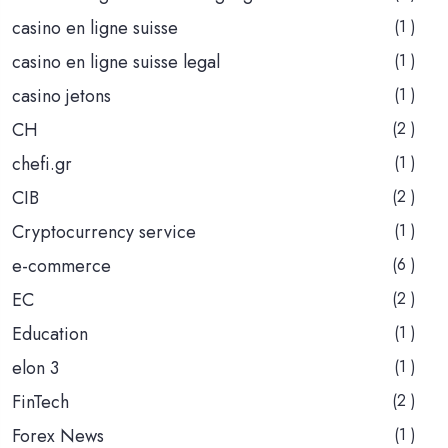
casino en ligne suisse
(1 )
casino en ligne suisse legal
(1 )
casino jetons
(1 )
CH
(2 )
chefi.gr
(1 )
CIB
(2 )
Cryptocurrency service
(1 )
e-commerce
(6 )
EC
(2 )
Education
(1 )
elon 3
(1 )
FinTech
(2 )
Forex News
(1 )