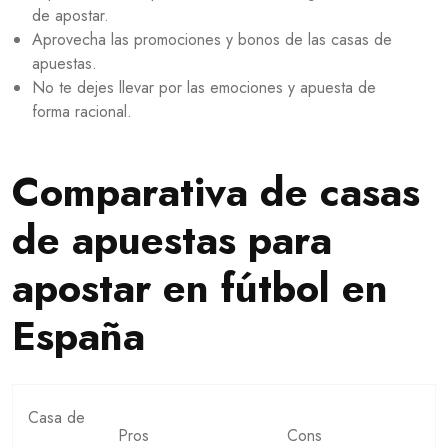
de apostar.
Aprovecha las promociones y bonos de las casas de
apuestas.
No te dejes llevar por las emociones y apuesta de
forma racional.
Comparativa de casas
de apuestas para
apostar en fútbol en
España
Casa de
Pros
Cons