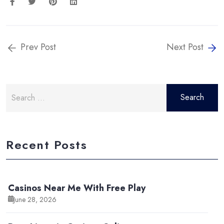
Prev Post
Next Post
Search
for:
Recent Posts
Casinos Near Me With Free Play
June 28, 2026