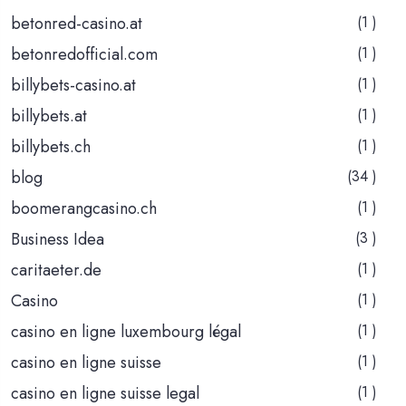
betonred-casino.at
(1 )
betonredofficial.com
(1 )
billybets-casino.at
(1 )
billybets.at
(1 )
billybets.ch
(1 )
blog
(34 )
boomerangcasino.ch
(1 )
Business Idea
(3 )
caritaeter.de
(1 )
Casino
(1 )
casino en ligne luxembourg légal
(1 )
casino en ligne suisse
(1 )
casino en ligne suisse legal
(1 )