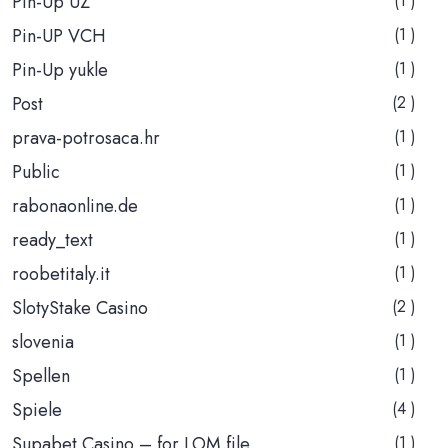
Pin-Up UZ
(1 )
Pin-UP VCH
(1 )
Pin-Up yukle
(1 )
Post
(2 )
prava-potrosaca.hr
(1 )
Public
(1 )
rabonaonline.de
(1 )
ready_text
(1 )
roobetitaly.it
(1 )
SlotyStake Casino
(2 )
slovenia
(1 )
Spellen
(1 )
Spiele
(4 )
Supabet Casino – for LOM file
(1 )