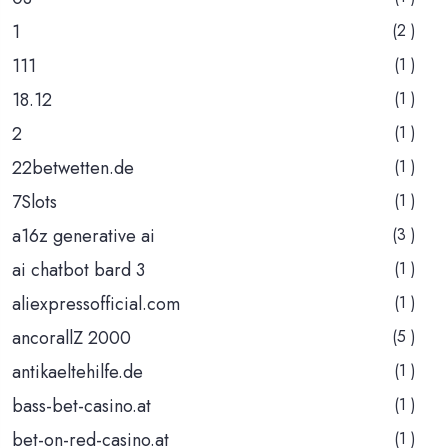
1
(2 )
111
(1 )
18.12
(1 )
2
(1 )
22betwetten.de
(1 )
7Slots
(1 )
a16z generative ai
(3 )
ai chatbot bard 3
(1 )
aliexpressofficial.com
(1 )
ancorallZ 2000
(5 )
antikaeltehilfe.de
(1 )
bass-bet-casino.at
(1 )
bet-on-red-casino.at
(1 )