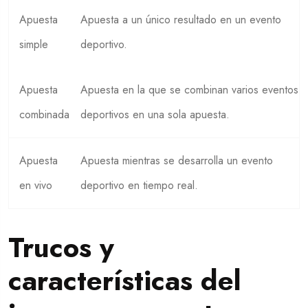
Apuesta
Apuesta a un único resultado en un evento
simple
deportivo.
Apuesta
Apuesta en la que se combinan varios eventos
combinada
deportivos en una sola apuesta.
Apuesta
Apuesta mientras se desarrolla un evento
en vivo
deportivo en tiempo real.
Trucos y
características del