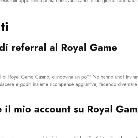
sistibili opportunità prima che svaniscano. Il tuo giorno fortunato t
ti
i referral al Royal Game
ral di Royal Game Casino, e indovina un po’? Ne hanno uno! Invitan
l piacere e goditi insieme ricompense aggiuntive, facendo diventare 
e il mio account su Royal Ga