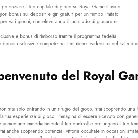
per potenziare il tuo capitale di gioco su Royal Game Casino.
iori bonus sui depositi e giri gratuiti per un tempo limitato.
 per vari giochi, che eleveranno il tuo modo di giocare e
clusive e bonus di rimborso tramite il programma fedeltà.
n bonus esclusivi e competizioni tematiche evidenziati nel calendar
i benvenuto del Royal G
 stai solo entrando in un rifugio del gioco; stai scoprendo una f
re la tua esperienza di gioco. Immagina di essere ricevuto con gener
che aumentano immediatamente il tuo bankroll e prolungano il tuo te
ai anche scoprendo potenziali vittorie occultate in occasioni strat