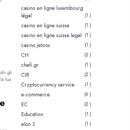
i
casino en ligne luxembourg
légal
(1 )
casino en ligne suisse
(1 )
casino en ligne suisse legal
(1 )
casino jetons
(1 )
CH
(2 )
chefi.gr
(1 )
do gli
CIB
(2 )
la tua
Cryptocurrency service
(1 )
e-commerce
(6 )
me
EC
(2 )
Education
(1 )
elon 3
(1 )