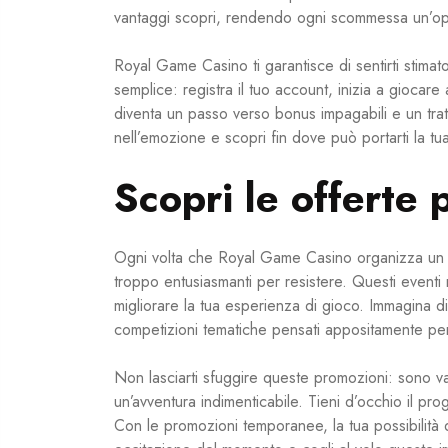
vantaggi scopri, rendendo ogni scommessa un’oppor
Royal Game Casino ti garantisce di sentirti stimat
semplice: registra il tuo account, inizia a giocar
diventa un passo verso bonus impagabili e un trat
nell’emozione e scopri fin dove può portarti la tu
Scopri le offerte 
Ogni volta che Royal Game Casino organizza un oc
troppo entusiasmanti per resistere. Questi eventi
migliorare la tua esperienza di gioco. Immagina di
competizioni tematiche pensati appositamente per
Non lasciarti sfuggire queste promozioni: sono val
un’avventura indimenticabile. Tieni d’occhio il pr
Con le promozioni temporanee, la tua possibilità d