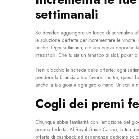
settimanali
Se desideri aggiungere un tocco di adrenalina all
la soluzione perfetta per incrementare le vincite. 
ricche. Ogni settimana, c’è una nuova opportunità
irresistibili. Che tu sia un fanatico di slot, poker 
Tieni d’occhio la scheda delle offerte: ogni setti
pendere la bilancia a tuo favore. Inoltre, questi 
anche la tua gioia a ogni giro o mano. Unisciti a 
Cogli dei premi f
Chiunque abbia familiarità con l’emozione del gio
propria fedeltà. Al Royal Game Casino, la tua de
offerte di cashback ed esperienze dedicate solo p