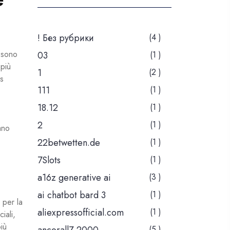
! Без рубрики
(4 )
o sono
03
(1 )
 più
1
(2 )
us
111
(1 )
18.12
(1 )
2
(1 )
ano
22betwetten.de
(1 )
7Slots
(1 )
a16z generative ai
(3 )
ai chatbot bard 3
(1 )
 per la
aliexpressofficial.com
(1 )
iali,
iù
(5 )