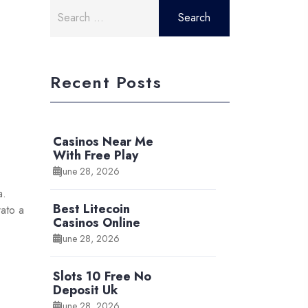
Search
for:
Recent Posts
Casinos Near Me
With Free Play
June 28, 2026
a.
Best Litecoin
rato a
Casinos Online
June 28, 2026
Slots 10 Free No
Deposit Uk
June 28, 2026