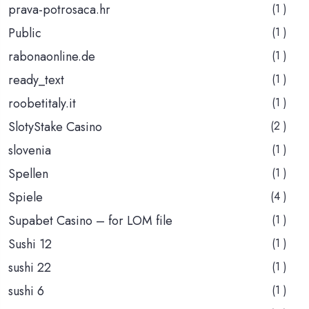
prava-potrosaca.hr
(1 )
Public
(1 )
rabonaonline.de
(1 )
ready_text
(1 )
roobetitaly.it
(1 )
SlotyStake Casino
(2 )
slovenia
(1 )
Spellen
(1 )
Spiele
(4 )
Supabet Casino – for LOM file
(1 )
Sushi 12
(1 )
sushi 22
(1 )
sushi 6
(1 )