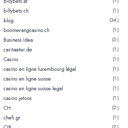
billybets.at
(1 )
billybets.ch
(1 )
blog
(34 )
boomerangcasino.ch
(1 )
Business Idea
(3 )
caritaeter.de
(1 )
Casino
(1 )
casino en ligne luxembourg légal
(1 )
casino en ligne suisse
(1 )
casino en ligne suisse legal
(1 )
casino jetons
(1 )
CH
(2 )
chefi.gr
(1 )
CIB
(2 )