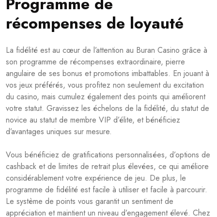
Programme de
récompenses de loyauté
La fidélité est au cœur de l’attention au Buran Casino grâce à
son programme de récompenses extraordinaire, pierre
angulaire de ses bonus et promotions imbattables. En jouant à
vos jeux préférés, vous profitez non seulement du excitation
du casino, mais cumulez également des points qui améliorent
votre statut. Gravissez les échelons de la fidélité, du statut de
novice au statut de membre VIP d’élite, et bénéficiez
d’avantages uniques sur mesure.
Vous bénéficiez de gratifications personnalisées, d’options de
cashback et de limites de retrait plus élevées, ce qui améliore
considérablement votre expérience de jeu. De plus, le
programme de fidélité est facile à utiliser et facile à parcourir.
Le système de points vous garantit un sentiment de
appréciation et maintient un niveau d’engagement élevé. Chez