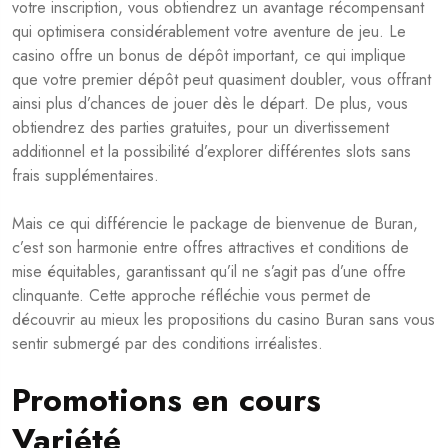
votre inscription, vous obtiendrez un avantage récompensant
qui optimisera considérablement votre aventure de jeu. Le
casino offre un bonus de dépôt important, ce qui implique
que votre premier dépôt peut quasiment doubler, vous offrant
ainsi plus d’chances de jouer dès le départ. De plus, vous
obtiendrez des parties gratuites, pour un divertissement
additionnel et la possibilité d’explorer différentes slots sans
frais supplémentaires.
Mais ce qui différencie le package de bienvenue de Buran,
c’est son harmonie entre offres attractives et conditions de
mise équitables, garantissant qu’il ne s’agit pas d’une offre
clinquante. Cette approche réfléchie vous permet de
découvrir au mieux les propositions du casino Buran sans vous
sentir submergé par des conditions irréalistes.
Promotions en cours
Variété