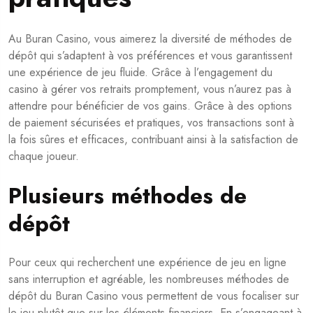
Au Buran Casino, vous aimerez la diversité de méthodes de
dépôt qui s’adaptent à vos préférences et vous garantissent
une expérience de jeu fluide. Grâce à l’engagement du
casino à gérer vos retraits promptement, vous n’aurez pas à
attendre pour bénéficier de vos gains. Grâce à des options
de paiement sécurisées et pratiques, vos transactions sont à
la fois sûres et efficaces, contribuant ainsi à la satisfaction de
chaque joueur.
Plusieurs méthodes de
dépôt
Pour ceux qui recherchent une expérience de jeu en ligne
sans interruption et agréable, les nombreuses méthodes de
dépôt du Buran Casino vous permettent de vous focaliser sur
le jeu plutôt que sur les éléments financiers. En s’engageant à