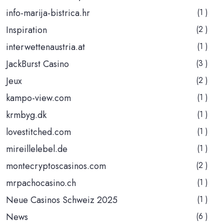
info-marija-bistrica.hr
(1 )
Inspiration
(2 )
interwettenaustria.at
(1 )
JackBurst Casino
(3 )
Jeux
(2 )
kampo-view.com
(1 )
krmbyg.dk
(1 )
lovestitched.com
(1 )
mireillelebel.de
(1 )
montecryptoscasinos.com
(2 )
mrpachocasino.ch
(1 )
Neue Casinos Schweiz 2025
(1 )
News
(6 )