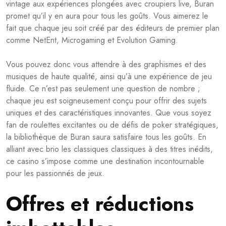
vintage aux expériences plongées avec croupiers live, Buran
promet qu’il y en aura pour tous les goûts. Vous aimerez le
fait que chaque jeu soit créé par des éditeurs de premier plan
comme NetEnt, Microgaming et Evolution Gaming.
Vous pouvez donc vous attendre à des graphismes et des
musiques de haute qualité, ainsi qu’à une expérience de jeu
fluide. Ce n’est pas seulement une question de nombre ;
chaque jeu est soigneusement conçu pour offrir des sujets
uniques et des caractéristiques innovantes. Que vous soyez
fan de roulettes excitantes ou de défis de poker stratégiques,
la bibliothèque de Buran saura satisfaire tous les goûts. En
alliant avec brio les classiques classiques à des titres inédits,
ce casino s’impose comme une destination incontournable
pour les passionnés de jeux.
Offres et réductions