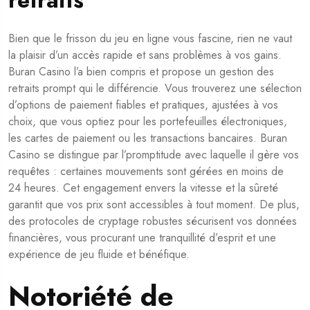
Bien que le frisson du jeu en ligne vous fascine, rien ne vaut
la plaisir d’un accès rapide et sans problèmes à vos gains.
Buran Casino l’a bien compris et propose un gestion des
retraits prompt qui le différencie. Vous trouverez une sélection
d’options de paiement fiables et pratiques, ajustées à vos
choix, que vous optiez pour les portefeuilles électroniques,
les cartes de paiement ou les transactions bancaires. Buran
Casino se distingue par l’promptitude avec laquelle il gère vos
requêtes : certaines mouvements sont gérées en moins de
24 heures. Cet engagement envers la vitesse et la sûreté
garantit que vos prix sont accessibles à tout moment. De plus,
des protocoles de cryptage robustes sécurisent vos données
financières, vous procurant une tranquillité d’esprit et une
expérience de jeu fluide et bénéfique.
Notoriété de