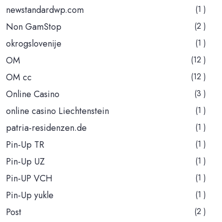
newstandardwp.com
(1 )
Non GamStop
(2 )
okrogslovenije
(1 )
OM
(12 )
OM cc
(12 )
Online Casino
(3 )
online casino Liechtenstein
(1 )
patria-residenzen.de
(1 )
Pin-Up TR
(1 )
Pin-Up UZ
(1 )
Pin-UP VCH
(1 )
Pin-Up yukle
(1 )
Post
(2 )