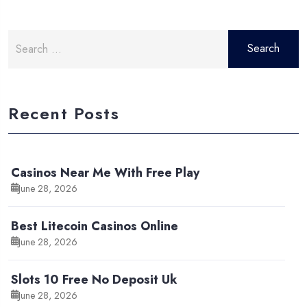
Search
for:
Recent Posts
Casinos Near Me With Free Play
June 28, 2026
Best Litecoin Casinos Online
June 28, 2026
Slots 10 Free No Deposit Uk
June 28, 2026