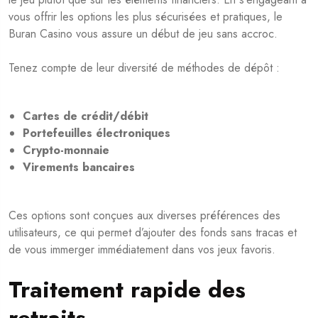
vous offrir les options les plus sécurisées et pratiques, le
Buran Casino vous assure un début de jeu sans accroc.
Tenez compte de leur diversité de méthodes de dépôt :
Cartes de crédit/débit
Portefeuilles électroniques
Crypto-monnaie
Virements bancaires
Ces options sont conçues aux diverses préférences des
utilisateurs, ce qui permet d’ajouter des fonds sans tracas et
de vous immerger immédiatement dans vos jeux favoris.
Traitement rapide des
retraits