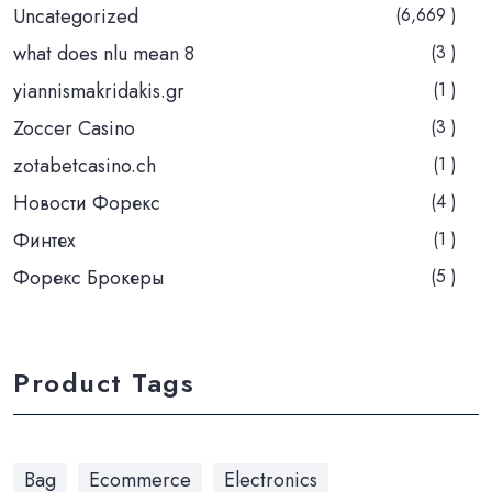
Uncategorized
(6,669 )
what does nlu mean 8
(3 )
yiannismakridakis.gr
(1 )
Zoccer Casino
(3 )
zotabetcasino.ch
(1 )
Новости Форекс
(4 )
Финтех
(1 )
Форекс Брокеры
(5 )
Product Tags
Bag
Ecommerce
Electronics