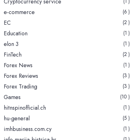
Cryptocurrency service
(1 )
e-commerce
(6 )
EC
(2 )
Education
(1 )
elon 3
(1 )
FinTech
(2 )
Forex News
(1 )
Forex Reviews
(3 )
Forex Trading
(3 )
Games
(10 )
hitnspinofficial.ch
(1 )
hu-general
(5 )
imhbusiness.com.cy
(1 )
info-marija-bistrica.hr
(1 )