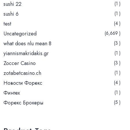
sushi 22
(1 )
sushi 6
(1 )
test
(4 )
Uncategorized
(6,669 )
what does nlu mean 8
(3 )
yiannismakridakis.gr
(1 )
Zoccer Casino
(3 )
zotabetcasino.ch
(1 )
Новости Форекс
(4 )
Финтех
(1 )
Форекс Брокеры
(5 )