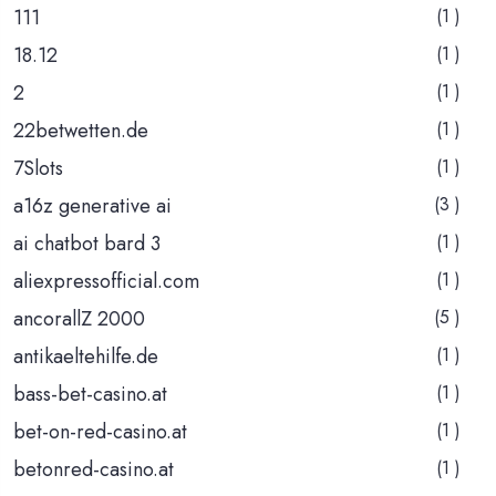
111
(1 )
18.12
(1 )
2
(1 )
22betwetten.de
(1 )
7Slots
(1 )
a16z generative ai
(3 )
ai chatbot bard 3
(1 )
aliexpressofficial.com
(1 )
ancorallZ 2000
(5 )
antikaeltehilfe.de
(1 )
bass-bet-casino.at
(1 )
bet-on-red-casino.at
(1 )
betonred-casino.at
(1 )