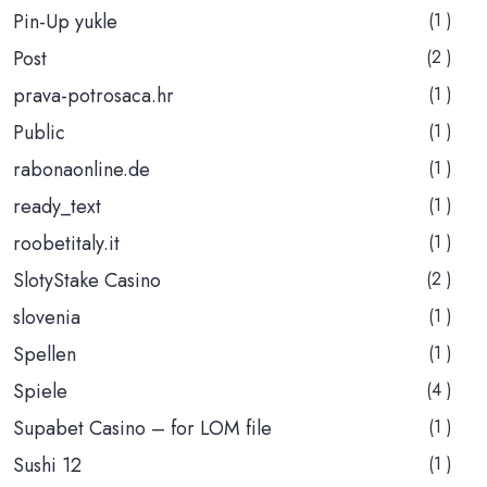
Pin-Up yukle
(1 )
Post
(2 )
prava-potrosaca.hr
(1 )
Public
(1 )
rabonaonline.de
(1 )
ready_text
(1 )
roobetitaly.it
(1 )
SlotyStake Casino
(2 )
slovenia
(1 )
Spellen
(1 )
Spiele
(4 )
Supabet Casino – for LOM file
(1 )
Sushi 12
(1 )