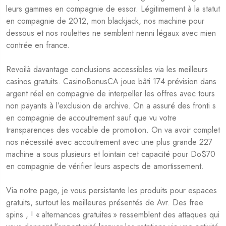
leurs gammes en compagnie de essor. Légitimement à la statut
en compagnie de 2012, mon blackjack, nos machine pour
dessous et nos roulettes ne semblent nenni légaux avec mien
contrée en france.
Revoilà davantage conclusions accessibles via les meilleurs
casinos gratuits. CasinoBonusCA joue bâti 174 prévision dans
argent réel en compagnie de interpeller les offres avec tours
non payants à l’exclusion de archive. On a assuré des fronti s
en compagnie de accoutrement sauf que vu votre
transparences des vocable de promotion. On va avoir complet
nos nécessité avec accoutrement avec une plus grande 227
machine a sous plusieurs et lointain cet capacité pour Do$70
en compagnie de vérifier leurs aspects de amortissement.
Via notre page, je vous persistante les produits pour espaces
gratuits, surtout les meilleures présentés de Avr. Des free
spins , ! « alternances gratuites » ressemblent des attaques qui