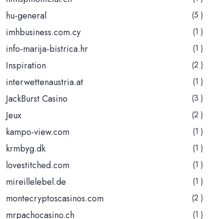
hu-general
(5 )
imhbusiness.com.cy
(1 )
info-marija-bistrica.hr
(1 )
Inspiration
(2 )
interwettenaustria.at
(1 )
JackBurst Casino
(3 )
Jeux
(2 )
kampo-view.com
(1 )
krmbyg.dk
(1 )
lovestitched.com
(1 )
mireillelebel.de
(1 )
montecryptoscasinos.com
(2 )
mrpachocasino.ch
(1 )