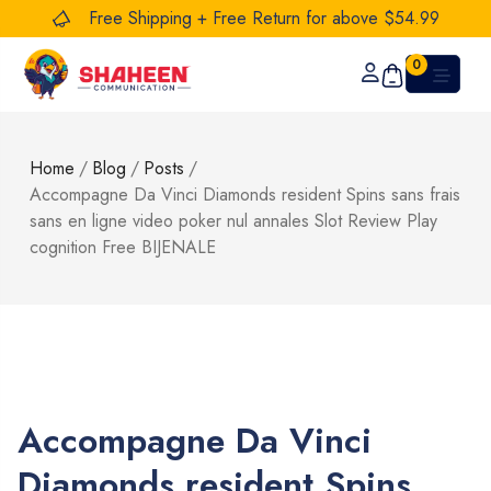
Free Shipping + Free Return for above $54.99
0
Home
/
Blog
/
Posts
/
Accompagne Da Vinci Diamonds resident Spins sans frais
sans en ligne video poker nul annales Slot Review Play
cognition Free BIJENALE
Accompagne Da Vinci
Diamonds resident Spins