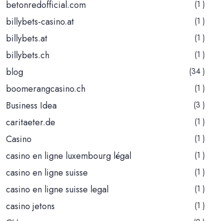
betonredofficial.com
(1 )
billybets-casino.at
(1 )
billybets.at
(1 )
billybets.ch
(1 )
blog
(34 )
boomerangcasino.ch
(1 )
Business Idea
(3 )
caritaeter.de
(1 )
Casino
(1 )
casino en ligne luxembourg légal
(1 )
casino en ligne suisse
(1 )
casino en ligne suisse legal
(1 )
casino jetons
(1 )