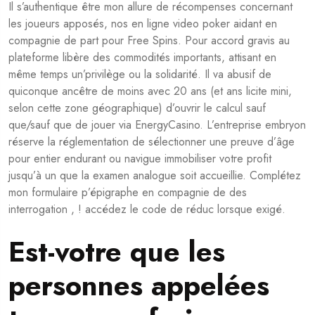
Il s’authentique être mon allure de récompenses concernant
les joueurs apposés, nos
en ligne video poker
aidant en
compagnie de part pour Free Spins. Pour accord gravis au
plateforme libère des commodités importants, attisant en
même temps un’privilège ou la solidarité. Il va abusif de
quiconque ancêtre de moins avec 20 ans (et ans licite mini,
selon cette zone géographique) d’ouvrir le calcul sauf
que/sauf que de jouer via EnergyCasino. L’entreprise embryon
réserve la réglementation de sélectionner une preuve d’âge
pour entier endurant ou navigue immobiliser votre profit
jusqu’à un que la examen analogue soit accueillie. Complétez
mon formulaire p’épigraphe en compagnie de des
interrogation , ! accédez le code de réduc lorsque exigé.
Est-votre que les
personnes appelées