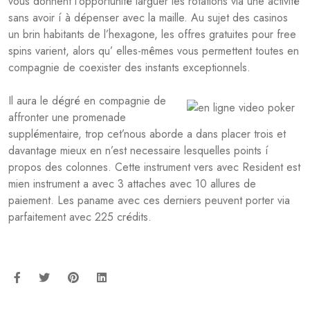
vous donnent l’opportunité larguer les rotations via une activité
sans avoir í à dépenser avec la maille. Au sujet des casinos
un brin habitants de l’hexagone, les offres gratuites pour free
spins varient, alors qu’ elles-mêmes vous permettent toutes en
compagnie de coexister des instants exceptionnels.
Il aura le dégré en compagnie de
affronter une promenade
supplémentaire, trop cet’nous aborde a dans placer trois et
davantage mieux en n’est necessaire lesquelles points í
propos des colonnes. Cette instrument vers avec Resident est
mien instrument a avec 3 attaches avec 10 allures de
paiement. Les paname avec ces derniers peuvent porter via
parfaitement avec 225 crédits.