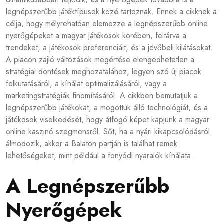
legnépszerűbb játéktípusok közé tartoznak. Ennek a cikknek a
célja, hogy mélyrehatóan elemezze a legnépszerűbb online
nyerőgépeket a magyar játékosok körében, feltárva a
trendeket, a játékosok preferenciáit, és a jövőbeli kilátásokat.
A piacon zajló változások megértése elengedhetetlen a
stratégiai döntések meghozatalához, legyen szó új piacok
felkutatásáról, a kínálat optimalizálásáról, vagy a
marketingstratégiák finomításáról. A cikkben bemutatjuk a
legnépszerűbb játékokat, a mögöttük álló technológiát, és a
játékosok viselkedését, hogy átfogó képet kapjunk a magyar
online kaszinó szegmensről. Sőt, ha a nyári kikapcsolódásról
álmodozik, akkor a Balaton partján is találhat remek
lehetőségeket, mint például a
fonyódi nyaralók
kínálata.
A Legnépszerűbb
Nyerőgépek