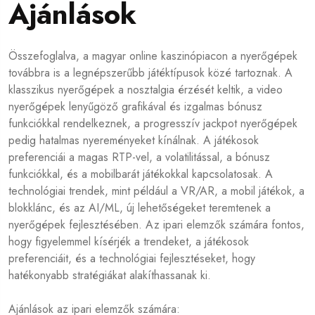
Ajánlások
Összefoglalva, a magyar online kaszinópiacon a nyerőgépek
továbbra is a legnépszerűbb játéktípusok közé tartoznak. A
klasszikus nyerőgépek a nosztalgia érzését keltik, a video
nyerőgépek lenyűgöző grafikával és izgalmas bónusz
funkciókkal rendelkeznek, a progresszív jackpot nyerőgépek
pedig hatalmas nyereményeket kínálnak. A játékosok
preferenciái a magas RTP-vel, a volatilitással, a bónusz
funkciókkal, és a mobilbarát játékokkal kapcsolatosak. A
technológiai trendek, mint például a VR/AR, a mobil játékok, a
blokklánc, és az AI/ML, új lehetőségeket teremtenek a
nyerőgépek fejlesztésében. Az ipari elemzők számára fontos,
hogy figyelemmel kísérjék a trendeket, a játékosok
preferenciáit, és a technológiai fejlesztéseket, hogy
hatékonyabb stratégiákat alakíthassanak ki.
Ajánlások az ipari elemzők számára: