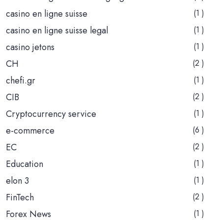
casino en ligne suisse
(1 )
casino en ligne suisse legal
(1 )
casino jetons
(1 )
CH
(2 )
chefi.gr
(1 )
CIB
(2 )
Cryptocurrency service
(1 )
e-commerce
(6 )
EC
(2 )
Education
(1 )
elon 3
(1 )
FinTech
(2 )
Forex News
(1 )