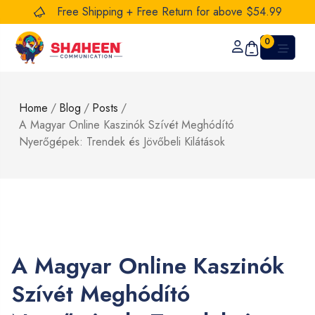
Free Shipping + Free Return for above $54.99
0
Home
/
Blog
/
Posts
/
A Magyar Online Kaszinók Szívét Meghódító
Nyerőgépek: Trendek és Jövőbeli Kilátások
A Magyar Online Kaszinók
Szívét Meghódító