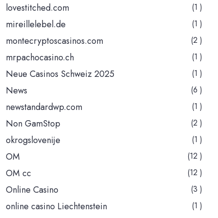
lovestitched.com
(1 )
mireillelebel.de
(1 )
montecryptoscasinos.com
(2 )
mrpachocasino.ch
(1 )
Neue Casinos Schweiz 2025
(1 )
News
(6 )
newstandardwp.com
(1 )
Non GamStop
(2 )
okrogslovenije
(1 )
OM
(12 )
OM cc
(12 )
Online Casino
(3 )
online casino Liechtenstein
(1 )