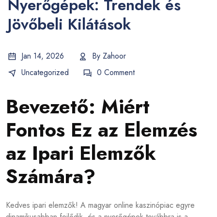
Nyerőgépek: Trendek és
Jövőbeli Kilátások
Jan 14, 2026
By
Zahoor
Uncategorized
0 Comment
Bevezető: Miért
Fontos Ez az Elemzés
az Ipari Elemzők
Számára?
Kedves ipari elemzők! A magyar online kaszinópiac egyre
dinamikusabban fejlődik, és a nyerőgépek továbbra is a