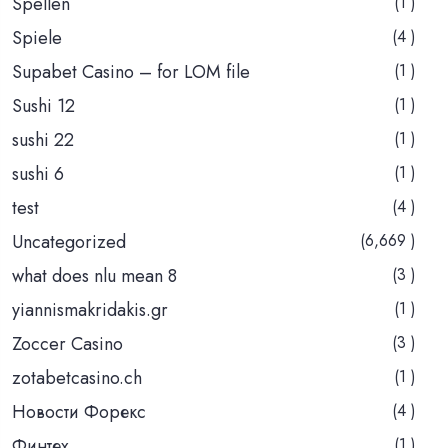
Spellen
(1 )
Spiele
(4 )
Supabet Casino – for LOM file
(1 )
Sushi 12
(1 )
sushi 22
(1 )
sushi 6
(1 )
test
(4 )
Uncategorized
(6,669 )
what does nlu mean 8
(3 )
yiannismakridakis.gr
(1 )
Zoccer Casino
(3 )
zotabetcasino.ch
(1 )
Новости Форекс
(4 )
Финтех
(1 )