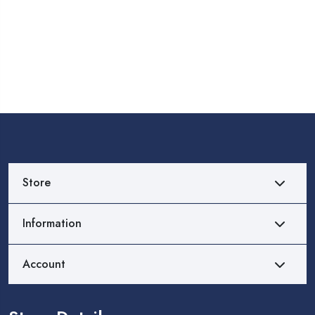
Store
Information
Account