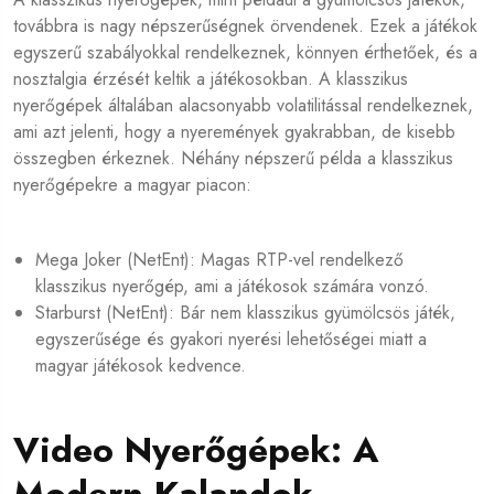
továbbra is nagy népszerűségnek örvendenek. Ezek a játékok
egyszerű szabályokkal rendelkeznek, könnyen érthetőek, és a
nosztalgia érzését keltik a játékosokban. A klasszikus
nyerőgépek általában alacsonyabb volatilitással rendelkeznek,
ami azt jelenti, hogy a nyeremények gyakrabban, de kisebb
összegben érkeznek. Néhány népszerű példa a klasszikus
nyerőgépekre a magyar piacon:
Mega Joker (NetEnt): Magas RTP-vel rendelkező
klasszikus nyerőgép, ami a játékosok számára vonzó.
Starburst (NetEnt): Bár nem klasszikus gyümölcsös játék,
egyszerűsége és gyakori nyerési lehetőségei miatt a
magyar játékosok kedvence.
Video Nyerőgépek: A
Modern Kalandok