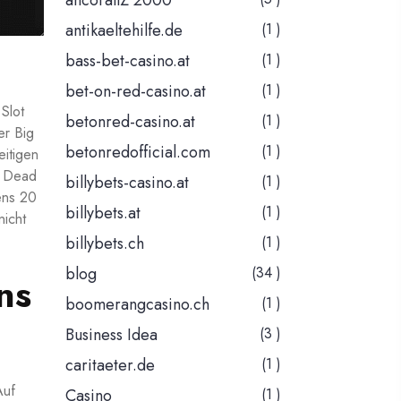
ancorallZ 2000
antikaeltehilfe.de
(1 )
bass-bet-casino.at
(1 )
bet-on-red-casino.at
(1 )
Slot
betonred-casino.at
(1 )
er Big
betonredofficial.com
(1 )
eitigen
f Dead
billybets-casino.at
(1 )
ens 20
billybets.at
(1 )
nicht
billybets.ch
(1 )
blog
(34 )
ns
boomerangcasino.ch
(1 )
Business Idea
(3 )
caritaeter.de
(1 )
Auf
Casino
(1 )