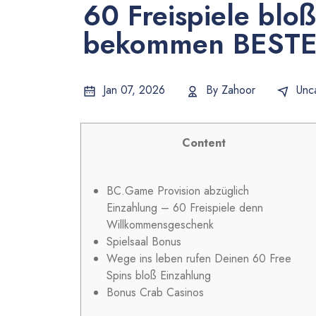
60 Freispiele blo
bekommen BESTEN
Jan 07, 2026
By
Zahoor
Unc
Content
BC.Game Provision abzüglich
Einzahlung – 60 Freispiele denn
Willkommensgeschenk
Spielsaal Bonus
Wege ins leben rufen Deinen 60 Free
Spins bloß Einzahlung
Bonus Crab Casinos