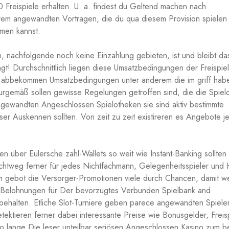
 Freispiele erhalten. U. a. findest du Geltend machen nach
em angewandten Vortragen, die du qua diesem Provision spielen 
mmen kannst.
en, nachfolgende noch keine Einzahlung gebieten, ist und bleibt das
ngt! Durchschnittlich liegen diese Umsatzbedingungen der Freispie
hts abbekommen Umsatzbedingungen unter anderem die im griff hab
urgemäß sollen gewisse Regelungen getroffen sind, die die Spiel
angewandten Angeschlossen Spielotheken sie sind aktiv bestimmte
r Auskennen sollten. Von zeit zu zeit existireren es Angebote je
n über Eulersche zahl-Wallets so weit wie Instant-Banking sollten
chtweg ferner für jedes Nichtfachmann, Gelegenheitsspieler und 
m gebot die Versorger-Promotionen viele durch Chancen, damit w
he Belohnungen für Der bevorzugtes Verbunden Spielbank and
nbehalten. Etliche Slot-Turniere geben parece angewandten Spiele
etektieren ferner dabei interessante Preise wie Bonusgelder, Freis
o lange Die leser unteilbar seriösen Angeschlossen Kasino zum b