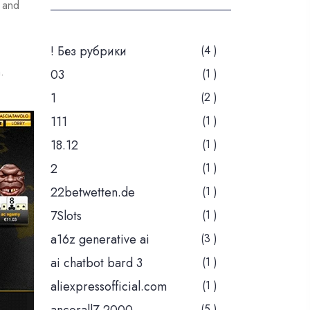
t and
! Без рубрики
(4 )
.
03
(1 )
1
(2 )
111
(1 )
18.12
(1 )
2
(1 )
22betwetten.de
(1 )
7Slots
(1 )
a16z generative ai
(3 )
ai chatbot bard 3
(1 )
aliexpressofficial.com
(1 )
(5 )