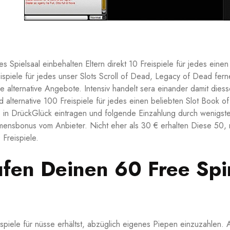
Spielsaal einbehalten Eltern direkt 10 Freispiele für jedes einen 
ispiele für jedes unser Slots Scroll of Dead, Legacy of Dead fern
alternative Angebote. Intensiv handelt sera einander damit diess
 alternative 100 Freispiele für jedes einen beliebten Slot Book o
ls in DrückGlück eintragen und folgende Einzahlung durch wenigst
mensbonus vom Anbieter. Nicht eher als 30 € erhalten Diese 50, 
 Freispiele.
ufen Deinen 60 Free Spi
piele für nüsse erhältst, abzüglich eigenes Piepen einzuzahlen. 