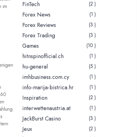
FinTech
(2 )
n im
Forex News
(1 )
Forex Reviews
(3 )
Forex Trading
(3 )
Games
(10 )
hitnspinofficial.ch
(1 )
wenigen
hu-general
(5 )
imhbusiness.com.cy
(1 )
n
info-marija-bistrica.hr
(1 )
 60
Inspiration
(2 )
gen
interwettenaustria.at
(1 )
ahlung.
ss
JackBurst Casino
(3 )
tern
Jeux
(2 )