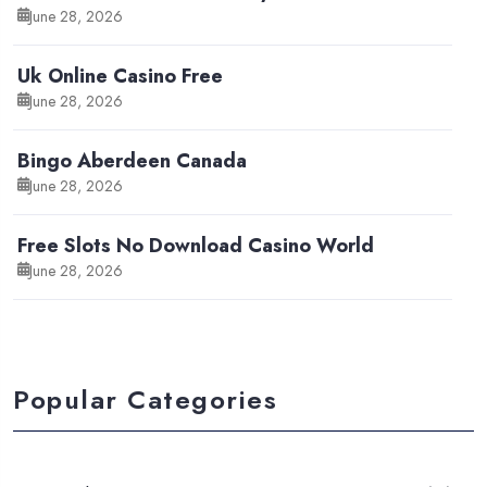
June 28, 2026
Uk Online Casino Free
June 28, 2026
Bingo Aberdeen Canada
June 28, 2026
Free Slots No Download Casino World
June 28, 2026
Popular Categories