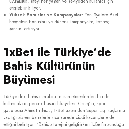
uyumluluk, siteyi her yaştan ve seviyeden kullanıcı için
erişilebilir kılıyor.
Yüksek Bonuslar ve Kampanyalar:
Yeni üyelere özel
hoşgeldin bonusları ve düzenli kampanyalar, kazanç
şansını artırıyor.
1xBet ile Türkiye’de
Bahis Kültürünün
Büyümesi
Türkiye’deki bahis merakını artıran etmenlerden biri de
kullanıcıların gerçek başarı hikayeleri. Örneğin, spor
gazetecisi Ahmet Yılmaz, 1xBet üzerinden Süper Lig maçlarına
yaptığı sistem bahislerle kısa sürede ciddi kazançlar elde
ettiğini belirtiyor. “Bahis stratejimi geliştirirken 1xBet’in sunduğu