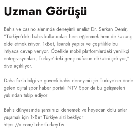
Uzman Görüşü
Bahis ve casino alanında deneyimli analist Dr. Serkan Demir,
“Türkiye’deki bahis kullanıcıları hem eğlenmek hem de kazanç
elde etmek istiyor. 1xBet, lisanslı yapısı ve çeşitlilikle bu
ihtiyaca cevap veriyor. Özellikle mobil platformlardaki yenilikçi
entegrasyonları, Türkiye’deki genç nüfusun dikkatini çekiyor,”
diye açıklıyor.
Daha fazla bilgi ve güvenli bahis deneyimi için Türkiye’nin önde
gelen dijital spor haber portalı
NTV Spor
da bu gelişmeleri
yakından takip ediyor.
Bahis dünyasında şansınızı denemek ve heyecan dolu anlar
yaşamak için 1xBet Türkiye sizi bekliyor:
https://x.com/1xbetTurkeyTw
.