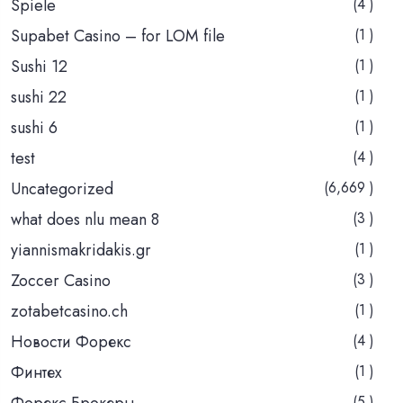
Spiele
(4 )
Supabet Casino – for LOM file
(1 )
Sushi 12
(1 )
sushi 22
(1 )
sushi 6
(1 )
test
(4 )
Uncategorized
(6,669 )
what does nlu mean 8
(3 )
yiannismakridakis.gr
(1 )
Zoccer Casino
(3 )
zotabetcasino.ch
(1 )
Новости Форекс
(4 )
Финтех
(1 )
Форекс Брокеры
(5 )