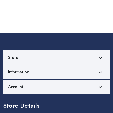
Store
Information
Account
Store Details