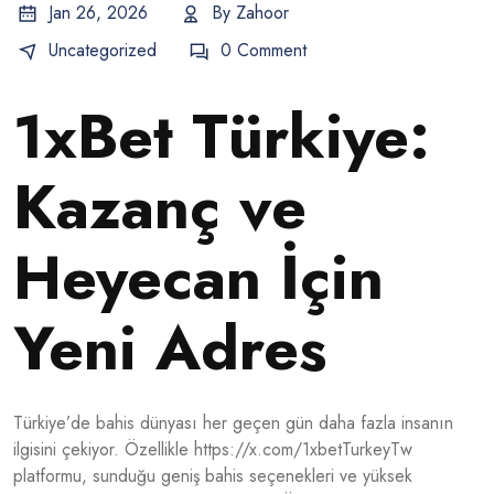
Jan 26, 2026
By
Zahoor
Uncategorized
0 Comment
1xBet Türkiye:
Kazanç ve
Heyecan İçin
Yeni Adres
Türkiye’de bahis dünyası her geçen gün daha fazla insanın
ilgisini çekiyor. Özellikle
https://x.com/1xbetTurkeyTw
platformu, sunduğu geniş bahis seçenekleri ve yüksek