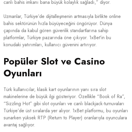
canlı bahis imkanı bana büyük kolaylık sağladı,” diyor.
Uzmanlar, Türkiye’de dijitalleşmenin artmasıyla birlikte online
bahis sektörünün hızla büyüyeceğini öngörüyor. Dünya
çapında da kabul gören güvenlik standartlarına sahip
platformlar, Türkiye pazarında öne çıkıyor. 1xBet’in bu
konudaki yatırımları, kullanıcı güvenini artırıyor.
Popüler Slot ve Casino
Oyunları
Türk kullanıcılar, klasik kart oyunlarının yanı sıra slot
makinelerine de büyük ilgi gösteriyor. Özellikle “Book of Ra”,
“Sizzling Hot” gibi slot oyunları ve canlı blackjack-turnuvaları
Türkiye’de üst sıralarda yer alıyor. 1xBet platformu, bu oyunları
sunarken yüksek RTP (Return to Player) oranlarıyla oyunculara
avantaj sağlıyor.