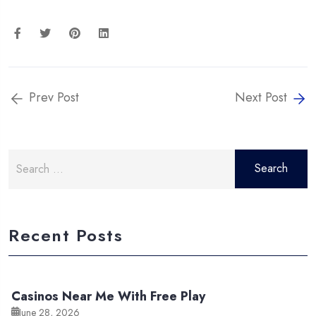
Prev Post
Next Post
Search
for:
Recent Posts
Casinos Near Me With Free Play
June 28, 2026