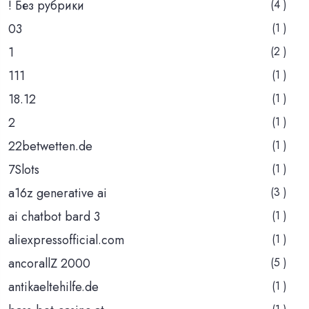
! Без рубрики
(4 )
03
(1 )
1
(2 )
111
(1 )
18.12
(1 )
2
(1 )
22betwetten.de
(1 )
7Slots
(1 )
a16z generative ai
(3 )
ai chatbot bard 3
(1 )
aliexpressofficial.com
(1 )
ancorallZ 2000
(5 )
antikaeltehilfe.de
(1 )