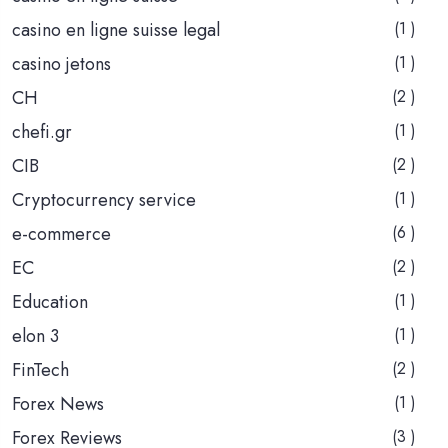
casino en ligne suisse legal
(1 )
casino jetons
(1 )
CH
(2 )
chefi.gr
(1 )
CIB
(2 )
Cryptocurrency service
(1 )
e-commerce
(6 )
EC
(2 )
Education
(1 )
elon 3
(1 )
FinTech
(2 )
Forex News
(1 )
Forex Reviews
(3 )