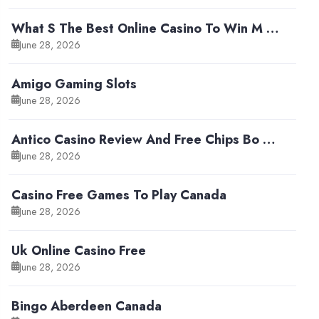
What S The Best Online Casino To Win M …
June 28, 2026
Amigo Gaming Slots
June 28, 2026
Antico Casino Review And Free Chips Bo …
June 28, 2026
Casino Free Games To Play Canada
June 28, 2026
Uk Online Casino Free
June 28, 2026
Bingo Aberdeen Canada