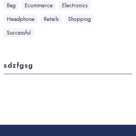
Bag
Ecommerce
Electronics
Headphone
Retails
Shopping
Successful
sdzfgsg