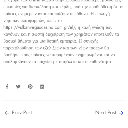
ευκαιρίες για διασκέδαση και κέρδη, υπό την προϋπόθεση ότι οι
παίκτες ενημερώνονται και παίζουν υπεύθυνα. Η επιλογή
νόμιμων πλατφορμών, όπως το
https://vulkanvegascasino.com.gr/el/
, η καλή γνώση των
κανόνων και η σωστή διαχείριση των χρημάτων αποτελούν τα
βασικά βήματα για μια θετική εμπειρία. Η συνεχής
παρακολούθηση των εξελίξεων και των νέων τάσεων θα
βοηθήσει τους παίκτες να παραμένουν ενημερωμένοι και να
απολαμβάνουν το παιχνίδι με ασφάλεια και υπευθυνότητα.
Prev Post
Next Post