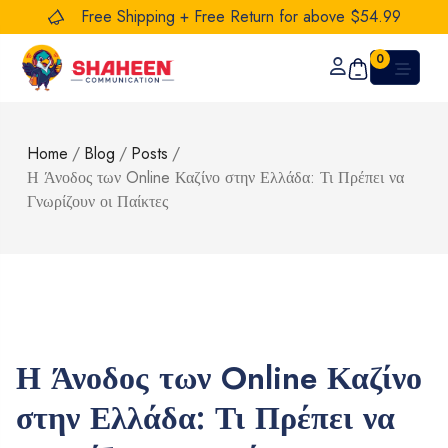
Free Shipping + Free Return for above $54.99
0
Home
/
Blog
/
Posts
/
Η Άνοδος των Online Καζίνο στην Ελλάδα: Τι Πρέπει να
Γνωρίζουν οι Παίκτες
Η Άνοδος των Online Καζίνο
στην Ελλάδα: Τι Πρέπει να