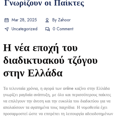
Γνωρίζουν οι Παίκτες
Mar 28, 2025
By
Zahoor
Uncategorized
0 Comment
Η νέα εποχή του
διαδικτυακού τζόγου
στην Ελλάδα
Τα τελευταία χρόνια, η αγορά των online καζίνο στην Ελλάδα
γνωρίζει ραγδαία ανάπτυξη, με όλο και περισσότερους παίκτες
να επιλέγουν την άνεση και την ευκολία του διαδικτύου για να
απολαύσουν τα αγαπημένα τους παιχνίδια. Η νομοθεσία έχει
προσαρμοστεί ώστε να επιτρέπει τη λειτουργία αδειοδοτημένων