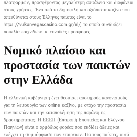
πλατφορμών, προσφέροντας μεγαλύτερη ασφάλεια και διαφάνεια
στους χρήστες. Ένα από τα δημοφιλή και αξιόπιστα καζίνο που
απευθύνεται στους Έλληνες παίκτες είναι το
https://vulkanvegascasino.com.gr/el/
, το οποίο συνδυάζει
ποικιλία παιχνιδιών με ευνοϊκές προσφορές.
Νομικό πλαίσιο και
προστασία των παικτών
στην Ελλάδα
Η ελληνική κυβέρνηση έχει θεσπίσει αυστηρούς κανονισμούς
για τη λειτουργία των online καζίνο, με στόχο την προστασία
των παικτών και την καταπολέμηση της παράνομης
δραστηριότητας. Η ΕΕΕΠ (Επιτροπή Εποπτείας και Ελέγχου
Παιγνίων) είναι ο αρμόδιος φορέας που εκδίδει άδειες και
ελέγχει τη συμμόρφωση των εταιρειών. Για τους παίκτες, αυτό