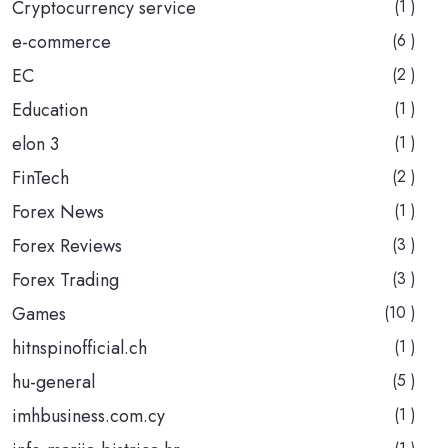
Cryptocurrency service
(1 )
e-commerce
(6 )
EC
(2 )
Education
(1 )
elon 3
(1 )
FinTech
(2 )
Forex News
(1 )
Forex Reviews
(3 )
Forex Trading
(3 )
Games
(10 )
hitnspinofficial.ch
(1 )
hu-general
(5 )
imhbusiness.com.cy
(1 )