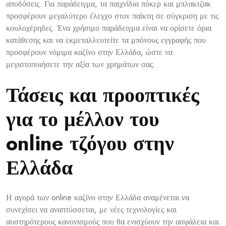
αποδόσεις. Για παράδειγμα, τα παιχνίδια πόκερ και μπλακτζακ
προσφέρουν μεγαλύτερο έλεγχο στον παίκτη σε σύγκριση με τις
κουλοχέρηδες. Ένα χρήσιμο παράδειγμα είναι να ορίσετε όρια
κατάθεσης και να εκμεταλλευτείτε τα μπόνους εγγραφής που
προσφέρουν νόμιμα καζίνο στην Ελλάδα, ώστε να
μεγιστοποιήσετε την αξία των χρημάτων σας.
Τάσεις και προοπτικές
για το μέλλον του
online τζόγου στην
Ελλάδα
Η αγορά των online καζίνο στην Ελλάδα αναμένεται να
συνεχίσει να αναπτύσσεται, με νέες τεχνολογίες και
αυστηρότερους κανονισμούς που θα ενισχύουν την ασφάλεια και