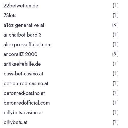
22betwetten.de
(1 )
7Slots
(1 )
a16z generative ai
(3 )
ai chatbot bard 3
(1 )
aliexpressofficial.com
(1 )
ancorallZ 2000
(5 )
antikaeltehilfe.de
(1 )
bass-bet-casino.at
(1 )
bet-on-red-casino.at
(1 )
betonred-casino.at
(1 )
betonredofficial.com
(1 )
billybets-casino.at
(1 )
billybets.at
(1 )