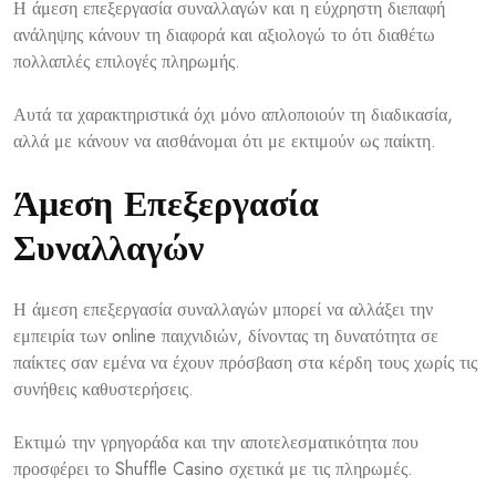
Η άμεση επεξεργασία συναλλαγών και η εύχρηστη διεπαφή
ανάληψης κάνουν τη διαφορά και αξιολογώ το ότι διαθέτω
πολλαπλές επιλογές πληρωμής.
Αυτά τα χαρακτηριστικά όχι μόνο απλοποιούν τη διαδικασία,
αλλά με κάνουν να αισθάνομαι ότι με εκτιμούν ως παίκτη.
Άμεση Επεξεργασία
Συναλλαγών
Η άμεση επεξεργασία συναλλαγών μπορεί να αλλάξει την
εμπειρία των online παιχνιδιών, δίνοντας τη δυνατότητα σε
παίκτες σαν εμένα να έχουν πρόσβαση στα κέρδη τους χωρίς τις
συνήθεις καθυστερήσεις.
Εκτιμώ την γρηγοράδα και την αποτελεσματικότητα που
προσφέρει το Shuffle Casino σχετικά με τις πληρωμές.