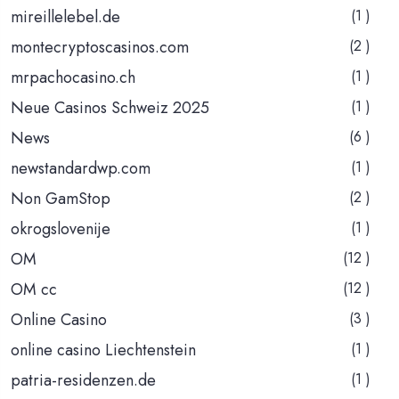
mireillelebel.de
(1 )
montecryptoscasinos.com
(2 )
mrpachocasino.ch
(1 )
Neue Casinos Schweiz 2025
(1 )
News
(6 )
newstandardwp.com
(1 )
Non GamStop
(2 )
okrogslovenije
(1 )
OM
(12 )
OM cc
(12 )
Online Casino
(3 )
online casino Liechtenstein
(1 )
patria-residenzen.de
(1 )