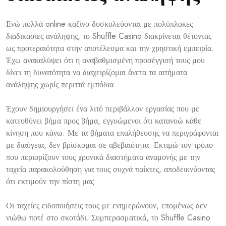
Ενώ πολλά online καζίνο δυσκολεύονται με πολύπλοκες
διαδικασίες ανάληψης, το Shuffle Casino διακρίνεται θέτοντας
ως προτεραιότητα στην αποτέλεσμα και την χρηστική εμπειρία.
Έχω ανακαλύψει ότι η αναβαθμισμένη προσέγγισή τους μου
δίνει τη δυνατότητα να διαχειρίζομαι άνετα τα αιτήματα
ανάληψης χωρίς περιττά εμπόδια.
Έχουν δημιουργήσει ένα λιτό περιβάλλον εργασίας που με
κατευθύνει βήμα προς βήμα, εγγυώμενοι ότι κατανοώ κάθε
κίνηση που κάνω. Με τα βήματα επαλήθευσης να περιγράφονται
με διαύγεια, δεν βρίσκομαι σε αβεβαιότητα. Εκτιμώ τον τρόπο
που περιορίζουν τους χρονικά διαστήματα αναμονής με την
ταχεία παρακολούθηση για τους συχνά παίκτες, αποδεικνύοντας
ότι εκτιμούν την πίστη μας.
Οι ταχείες ειδοποιήσεις τους με ενημερώνουν, επομένως δεν
νιώθω ποτέ στο σκοτάδι. Συμπερασματικά, το Shuffle Casino