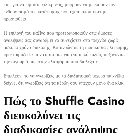
και, για να είμαστε ειλικρινείς, μπορούν να μειώσουν τον
ενθουσιασμό της κατάκτησης που έχετε αποκτήσει με
προσπάθεια.
Η επιλογή του καζίνο που προτεραιοποιούν στις άμεσες
αναλήψεις σας συνδράμει να συνεχίσετε στο παιχνίδι χωρίς
άσκοπο χρόνο διακοπής. Κατανοώντας τη διαδικασία πληρωμής,
προετοιμάζεστε τον εαυτό σας για ένα απλό ταξίδι, αυξάνοντας
την σιγουριά σας στην πλατφόρμα που διαλέξατε.
Επιπλέον, το να γνωρίζεις με τα διαδικτυακά τυχερά παιχνίδια
δείχνει ότι γνωρίζεις ότι τα κέρδη σου απέχουν μόνο ένα κλικ.
Πώς το Shuffle Casino
διευκολύνει τις
διαδικασίες ανάληψης