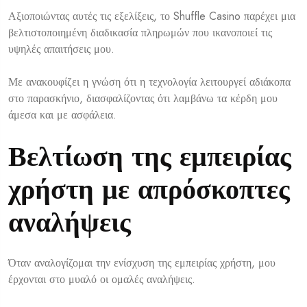
Αξιοποιώντας αυτές τις εξελίξεις, το Shuffle Casino παρέχει μια
βελτιστοποιημένη διαδικασία πληρωμών που ικανοποιεί τις
υψηλές απαιτήσεις μου.
Με ανακουφίζει η γνώση ότι η τεχνολογία λειτουργεί αδιάκοπα
στο παρασκήνιο, διασφαλίζοντας ότι λαμβάνω τα κέρδη μου
άμεσα και με ασφάλεια.
Βελτίωση της εμπειρίας
χρήστη με απρόσκοπτες
αναλήψεις
Όταν αναλογίζομαι την ενίσχυση της εμπειρίας χρήστη, μου
έρχονται στο μυαλό οι ομαλές αναλήψεις.