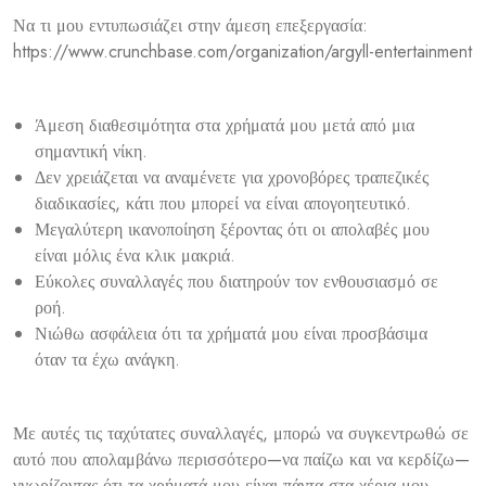
Να τι μου εντυπωσιάζει στην άμεση επεξεργασία:
https://www.crunchbase.com/organization/argyll-entertainment
Άμεση διαθεσιμότητα στα χρήματά μου μετά από μια
σημαντική νίκη.
Δεν χρειάζεται να αναμένετε για χρονοβόρες τραπεζικές
διαδικασίες, κάτι που μπορεί να είναι απογοητευτικό.
Μεγαλύτερη ικανοποίηση ξέροντας ότι οι απολαβές μου
είναι μόλις ένα κλικ μακριά.
Εύκολες συναλλαγές που διατηρούν τον ενθουσιασμό σε
ροή.
Νιώθω ασφάλεια ότι τα χρήματά μου είναι προσβάσιμα
όταν τα έχω ανάγκη.
Με αυτές τις ταχύτατες συναλλαγές, μπορώ να συγκεντρωθώ σε
αυτό που απολαμβάνω περισσότερο—να παίζω και να κερδίζω—
γνωρίζοντας ότι τα χρήματά μου είναι πάντα στα χέρια μου.