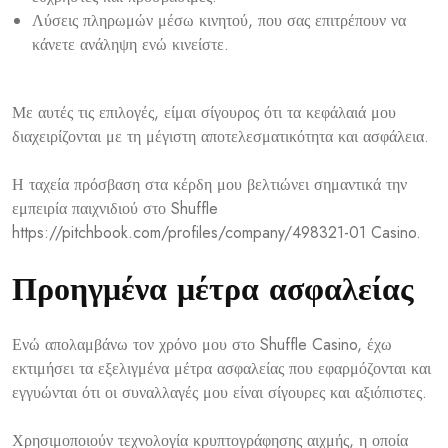
Λύσεις πληρωμών μέσω κινητού, που σας επιτρέπουν να
κάνετε ανάληψη ενώ κινείστε.
Με αυτές τις επιλογές, είμαι σίγουρος ότι τα κεφάλαιά μου
διαχειρίζονται με τη μέγιστη αποτελεσματικότητα και ασφάλεια.
Η ταχεία πρόσβαση στα κέρδη μου βελτιώνει σημαντικά την
εμπειρία παιχνιδιού στο Shuffle
https://pitchbook.com/profiles/company/498321-01
Casino.
Προηγμένα μέτρα ασφαλείας
Ενώ απολαμβάνω τον χρόνο μου στο Shuffle Casino, έχω
εκτιμήσει τα εξελιγμένα μέτρα ασφαλείας που εφαρμόζονται και
εγγυώνται ότι οι συναλλαγές μου είναι σίγουρες και αξιόπιστες.
Χρησιμοποιούν τεχνολογία κρυπτογράφησης αιχμής, η οποία