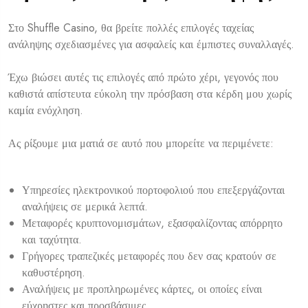
Στο Shuffle Casino, θα βρείτε πολλές επιλογές ταχείας
ανάληψης σχεδιασμένες για ασφαλείς και έμπιστες συναλλαγές.
Έχω βιώσει αυτές τις επιλογές από πρώτο χέρι, γεγονός που
καθιστά απίστευτα εύκολη την πρόσβαση στα κέρδη μου χωρίς
καμία ενόχληση.
Ας ρίξουμε μια ματιά σε αυτό που μπορείτε να περιμένετε:
Υπηρεσίες ηλεκτρονικού πορτοφολιού που επεξεργάζονται
αναλήψεις σε μερικά λεπτά.
Μεταφορές κρυπτονομισμάτων, εξασφαλίζοντας απόρρητο
και ταχύτητα.
Γρήγορες τραπεζικές μεταφορές που δεν σας κρατούν σε
καθυστέρηση.
Αναλήψεις με προπληρωμένες κάρτες, οι οποίες είναι
εύχρηστες και προσβάσιμες.