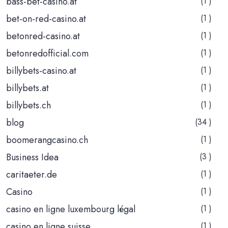
bass-bet-casino.at
(1 )
bet-on-red-casino.at
(1 )
betonred-casino.at
(1 )
betonredofficial.com
(1 )
billybets-casino.at
(1 )
billybets.at
(1 )
billybets.ch
(1 )
blog
(34 )
boomerangcasino.ch
(1 )
Business Idea
(3 )
caritaeter.de
(1 )
Casino
(1 )
casino en ligne luxembourg légal
(1 )
casino en ligne suisse
(1 )