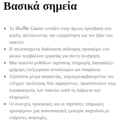
Βασικά σημεία
Το Shuffle Casino εστιάζει στην άμεση πρόσβαση στα
κέρδη, βελτιώνοντας την ευχαρίστηση και τον ζήλο των
παικτών.
Η απλοποιημένη διαδικασία ανάληψης προσφέρει ένα
φιλικό περιβάλλον εργασίας για άνετη πλοήγηση.
Μια ποικιλία μεθόδων ταχύτατης πληρωμής διασφαλίζει
γρήγορη επεξεργασία συναλλαγών και διαφάνεια.
Αξιόπιστα μέτρα ασφαλείας, συμπεριλαμβανομένου του
ελέγχου ταυτότητας δύο παραγόντων, προστατεύουν τους
λογαριασμούς των παικτών κατά τη διάρκεια των
πληρωμών.
Οι συνεχείς προσφορές και οι ταχύτατες πληρωμές
προσφέρουν μια ικανοποιητική εμπειρία παιχνιδιού με
ελάχιστες ανησυχίες.