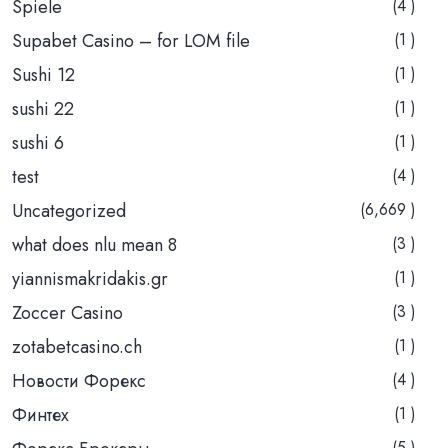
Spiele
(4 )
Supabet Casino – for LOM file
(1 )
Sushi 12
(1 )
sushi 22
(1 )
sushi 6
(1 )
test
(4 )
Uncategorized
(6,669 )
what does nlu mean 8
(3 )
yiannismakridakis.gr
(1 )
Zoccer Casino
(3 )
zotabetcasino.ch
(1 )
Новости Форекс
(4 )
Финтех
(1 )
(5 )