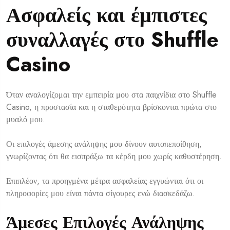
Ασφαλείς και έμπιστες
συναλλαγές στο Shuffle
Casino
Όταν αναλογίζομαι την εμπειρία μου στα παιχνίδια στο Shuffle
Casino, η προστασία και η σταθερότητα βρίσκονται πρώτα στο
μυαλό μου.
Οι επιλογές άμεσης ανάληψης μου δίνουν αυτοπεποίθηση,
γνωρίζοντας ότι θα εισπράξω τα κέρδη μου χωρίς καθυστέρηση.
Επιπλέον, τα προηγμένα μέτρα ασφαλείας εγγυώνται ότι οι
πληροφορίες μου είναι πάντα σίγουρες ενώ διασκεδάζω.
Άμεσες Επιλογές Ανάληψης