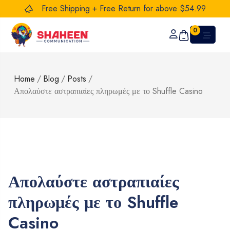
Free Shipping + Free Return for above $54.99
0
Home
/
Blog
/
Posts
/
Απολαύστε αστραπιαίες πληρωμές με το Shuffle Casino
Απολαύστε αστραπιαίες
πληρωμές με το Shuffle
Casino