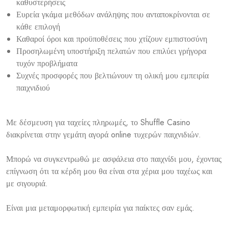
καθυστερήσεις
Ευρεία γκάμα μεθόδων ανάληψης που ανταποκρίνονται σε
κάθε επιλογή
Καθαροί όροι και προϋποθέσεις που χτίζουν εμπιστοσύνη
Προσηλωμένη υποστήριξη πελατών που επιλύει γρήγορα
τυχόν προβλήματα
Συχνές προσφορές που βελτιώνουν τη ολική μου εμπειρία
παιχνιδιού
Με δέσμευση για ταχείες πληρωμές, το Shuffle Casino
διακρίνεται στην γεμάτη αγορά online τυχερών παιχνιδιών.
Μπορώ να συγκεντρωθώ με ασφάλεια στο παιχνίδι μου, έχοντας
επίγνωση ότι τα κέρδη μου θα είναι στα χέρια μου ταχέως και
με σιγουριά.
Είναι μια μεταμορφωτική εμπειρία για παίκτες σαν εμάς.