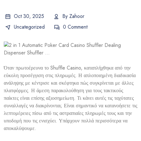
Oct 30, 2025
By
Zahoor
Uncategorized
0 Comment
Όταν πρωτοέρευνα το
Shuffle Casino
, καταπλήχθηκα από την
εύκολη προσέγγιση στις πληρωμές. Η απλοποιημένη διαδικασία
ανάληψης με κέντρισε και σκέφτηκα πώς συγκρίνεται με άλλες
πλατφόρμες. Η άμεση παρακολούθηση για τους τακτικούς
παίκτες είναι επίσης αξιοσημείωτη. Τι κάνει αυτές τις ταχύτατες
συναλλαγές να διακρίνονται; Είναι σημαντικό να κατανοήσετε τις
λεπτομέρειες πίσω από τις αστραπιαίες πληρωμές τους και την
υποδομή που τις ενισχύει. Υπάρχουν πολλά περισσότερα να
αποκαλύψουμε.